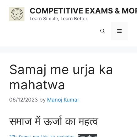
Skip
COMPETITIVE EXAMS & MO
to
content
Learn Simple, Learn Better.
Menu
Samaj me urja ka
mahatwa
06/12/2023
by
Manoj Kumar
समाज में ऊर्जा का महत्व
27b_Samaj_me_Urja_ka_mahatva
Download