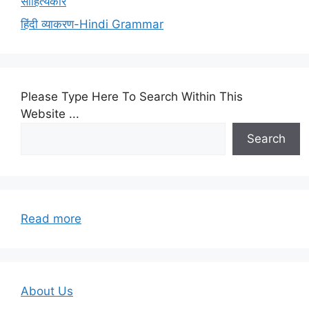
साहित्यकार
हिंदी व्याकरण-Hindi Grammar
Please Type Here To Search Within This
Website ...
Search
:
Read more
Samaj
me
urja
ka
About Us
mahatwa