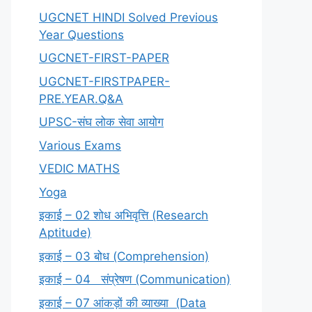
UGCNET HINDI Solved Previous
Year Questions
UGCNET-FIRST-PAPER
UGCNET-FIRSTPAPER-
PRE.YEAR.Q&A
UPSC-संघ लोक सेवा आयोग
Various Exams
VEDIC MATHS
Yoga
इकाई – 02 शोध अभिवृत्ति (Research
Aptitude)
इकाई – 03 बोध (Comprehension)
इकाई – 04 संप्रेषण (Communication)
इकाई – 07 आंकड़ों की व्याख्या (Data