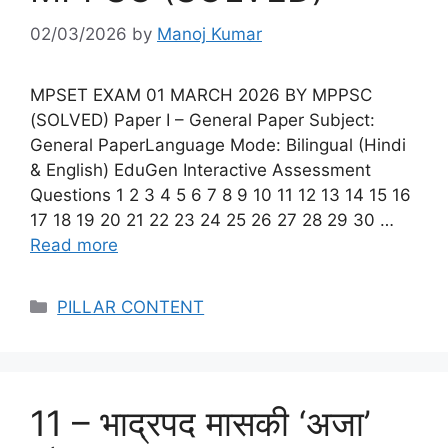
02/03/2026
by
Manoj Kumar
MPSET EXAM 01 MARCH 2026 BY MPPSC
(SOLVED) Paper I – General Paper Subject:
General PaperLanguage Mode: Bilingual (Hindi
& English) EduGen Interactive Assessment
Questions 1 2 3 4 5 6 7 8 9 10 11 12 13 14 15 16
17 18 19 20 21 22 23 24 25 26 27 28 29 30 …
Read more
Categories
PILLAR CONTENT
11 – भाद्रपद मासकी ‘अजा’