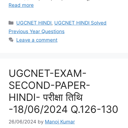
Read more
Categories
UGCNET HINDI
,
UGCNET HINDI Solved
Previous Year Questions
Leave a comment
UGCNET-EXAM-
SECOND-PAPER-
HINDI- परीक्षा तिथि
-18/06/2024 Q.126-130
26/06/2024
by
Manoj Kumar