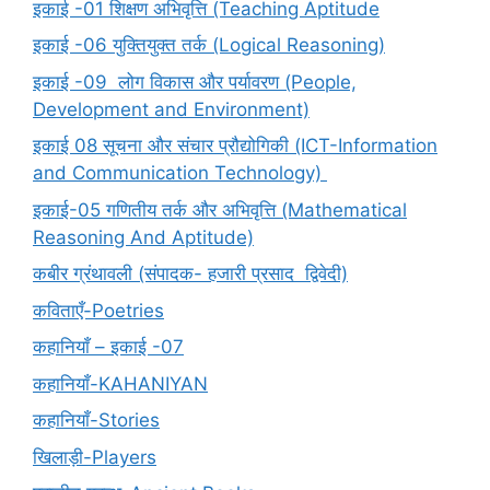
इकाई -01 शिक्षण अभिवृत्ति (Teaching Aptitude
इकाई -06 युक्तियुक्त तर्क (Logical Reasoning)
इकाई -09 लोग विकास और पर्यावरण (People,
Development and Environment)
इकाई 08 सूचना और संचार प्रौद्योगिकी (ICT-Information
and Communication Technology)
इकाई-05 गणितीय तर्क और अभिवृत्ति (Mathematical
Reasoning And Aptitude)
कबीर ग्रंथावली (संपादक- हजारी प्रसाद द्विवेदी)
कविताएँ-Poetries
कहानियाँ – इकाई -07
कहानियाँ-KAHANIYAN
कहानियाँ-Stories
खिलाड़ी-Players