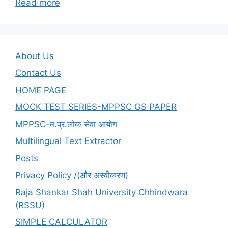
:
Read more
UGCNET-
EXAM-
SECOND-
PAPER-
About Us
HINDI-
Contact Us
परीक्षा
HOME PAGE
तिथि
-18/06/2024
MOCK TEST SERIES-MPPSC GS PAPER
Q.106-
MPPSC-म.प्र.लोक सेवा आयोग
110
Multilingual Text Extractor
Posts
Privacy Policy /(और अस्वीकरण)
Raja Shankar Shah University Chhindwara
(RSSU)
SIMPLE CALCULATOR