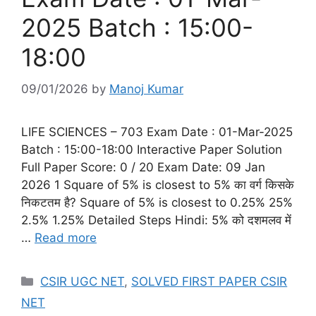
2025 Batch : 15:00-
18:00
09/01/2026
by
Manoj Kumar
LIFE SCIENCES – 703 Exam Date : 01-Mar-2025
Batch : 15:00-18:00 Interactive Paper Solution
Full Paper Score: 0 / 20 Exam Date: 09 Jan
2026 1 Square of 5% is closest to 5% का वर्ग किसके
निकटतम है? Square of 5% is closest to 0.25% 25%
2.5% 1.25% Detailed Steps Hindi: 5% को दशमलव में
…
Read more
Categories
CSIR UGC NET
,
SOLVED FIRST PAPER CSIR
NET