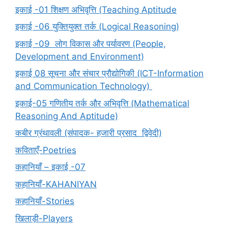
इकाई -01 शिक्षण अभिवृत्ति (Teaching Aptitude
इकाई -06 युक्तियुक्त तर्क (Logical Reasoning)
इकाई -09 लोग विकास और पर्यावरण (People,
Development and Environment)
इकाई 08 सूचना और संचार प्रौद्योगिकी (ICT-Information
and Communication Technology)
इकाई-05 गणितीय तर्क और अभिवृत्ति (Mathematical
Reasoning And Aptitude)
कबीर ग्रंथावली (संपादक- हजारी प्रसाद द्विवेदी)
कविताएँ-Poetries
कहानियाँ – इकाई -07
कहानियाँ-KAHANIYAN
कहानियाँ-Stories
खिलाड़ी-Players