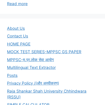
:
Read more
CSIR
NET
SOLVED
FIRST
About Us
PAPER
Contact Us
28
HOME PAGE
JULY
2025
MOCK TEST SERIES-MPPSC GS PAPER
MPPSC-म.प्र.लोक सेवा आयोग
Multilingual Text Extractor
Posts
Privacy Policy /(और अस्वीकरण)
Raja Shankar Shah University Chhindwara
(RSSU)
SIMPLE CALCULATOR