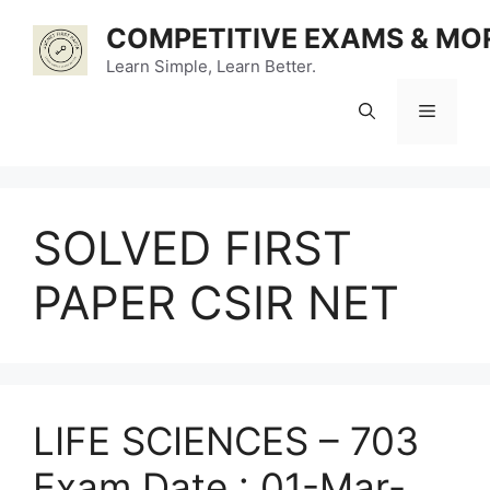
Skip
COMPETITIVE EXAMS & MO
to
content
Learn Simple, Learn Better.
Menu
SOLVED FIRST
PAPER CSIR NET
LIFE SCIENCES – 703
Exam Date : 01-Mar-