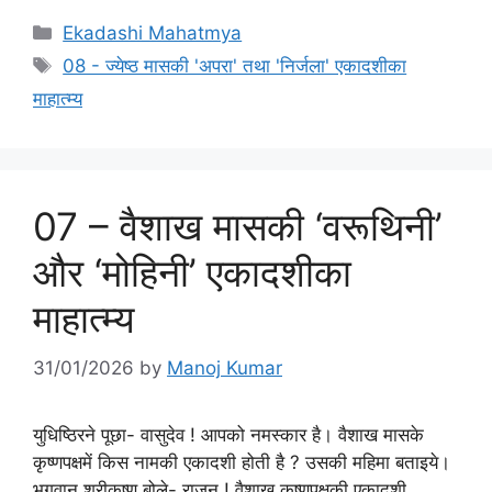
Categories
Ekadashi Mahatmya
Tags
08 - ज्येष्ठ मासकी 'अपरा' तथा 'निर्जला' एकादशीका
माहात्म्य
07 – वैशाख मासकी ‘वरूथिनी’
और ‘मोहिनी’ एकादशीका
माहात्म्य
31/01/2026
by
Manoj Kumar
युधिष्ठिरने पूछा- वासुदेव ! आपको नमस्कार है। वैशाख मासके
कृष्णपक्षमें किस नामकी एकादशी होती है ? उसकी महिमा बताइये।
भगवान् श्रीकृष्ण बोले- राजन् ! वैशाख कृष्णपक्षकी एकादशी