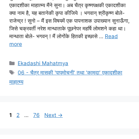
एकादशीका माहात्म्य मैंने सुना। अब चैत्र कृष्णपक्षकी एकादशीका
क्या नाम है, यह बतानेकी कृपा कीजिये । भगवान् श्रीकृष्ण बोले-
राजेन्द्र ! सुनो – मैं इस विषयमें एक पापनाशक उपाख्यान सुनाऊँगा,
जिसे चक्रवर्ती नरेश मान्धाताके पूछनेपर महर्षि लोमशने कहा था।
मान्धाता बोले- भगवन् ! मैं लोगोंके हितकी इच्छासे …
Read
more
Categories
Ekadashi Mahatmya
Tags
06 - चैत्र मासकी 'पापमोचनी' तथा 'कामदा' एकादशीका
माहात्म्य
Page
Page
Page
1
2
…
76
Next
→