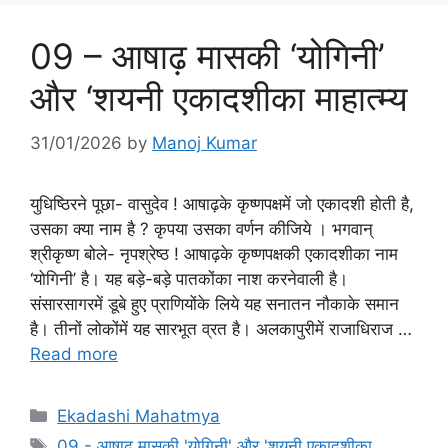
09 – आषाढ़ मासकी ‘योगिनी’
और ‘शयनी एकादशीका माहात्म्य
31/01/2026
by
Manoj Kumar
युधिष्ठिरने पूछा- वासुदेव ! आषाढ़के कृष्णपक्षमें जो एकादशी होती है,
उसका क्या नाम है ? कृपया उसका वर्णन कीजिये । भगवान्
श्रीकृष्ण बोले- नृपश्रेष्ठ ! आषाढ़के कृष्णपक्षकी एकादशीका नाम
‘योगिनी’ है। यह बड़े-बड़े पातकोंका नाश करनेवाली है।
संसारसागरमें डूबे हुए प्राणियोंके लिये यह सनातन नौकाके समान
है। तीनों लोकोंमें यह सारभूत व्रत है। अलकापुरीमें राजाधिराज …
Read more
Categories
Ekadashi Mahatmya
Tags
09 - आषाढ़ मासकी 'योगिनी' और 'शयनी एकादशीका