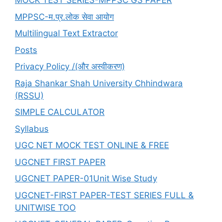
MOCK TEST SERIES-MPPSC GS PAPER
माहात्म्य
MPPSC-म.प्र.लोक सेवा आयोग
Multilingual Text Extractor
Posts
Privacy Policy /(और अस्वीकरण)
Raja Shankar Shah University Chhindwara
(RSSU)
SIMPLE CALCULATOR
Syllabus
UGC NET MOCK TEST ONLINE & FREE
UGCNET FIRST PAPER
UGCNET PAPER-01Unit Wise Study
UGCNET-FIRST PAPER-TEST SERIES FULL &
UNITWISE TOO