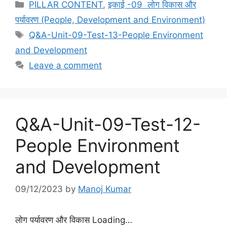
Categories
PILLAR CONTENT
,
इकाई -09 लोग विकास और
पर्यावरण (People, Development and Environment)
Tags
Q&A-Unit-09-Test-13-People Environment
and Development
Leave a comment
Q&A-Unit-09-Test-12-
People Environment
and Development
09/12/2023
by
Manoj Kumar
लोग पर्यावरण और विकास Loading…