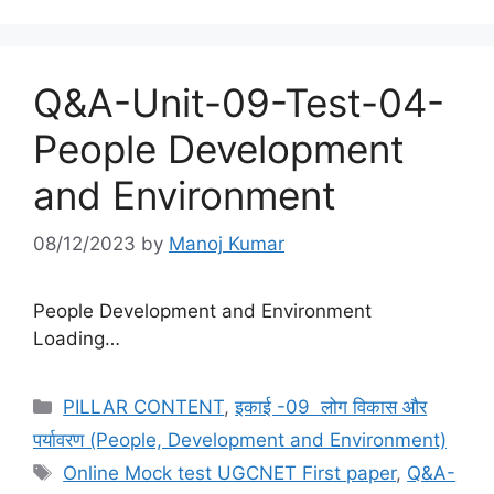
Q&A-Unit-09-Test-04-
People Development
and Environment
08/12/2023
by
Manoj Kumar
People Development and Environment
Loading…
Categories
PILLAR CONTENT
,
इकाई -09 लोग विकास और
पर्यावरण (People, Development and Environment)
Tags
Online Mock test UGCNET First paper
,
Q&A-