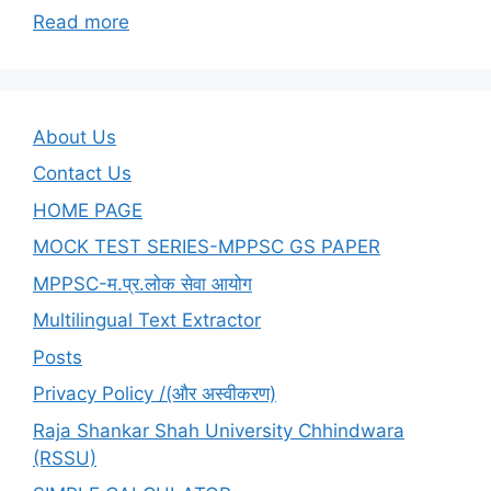
:
Read more
Q&A-
Unit-
09-
Test-
About Us
04-
Contact Us
People
HOME PAGE
Development
and
MOCK TEST SERIES-MPPSC GS PAPER
Environment
MPPSC-म.प्र.लोक सेवा आयोग
Multilingual Text Extractor
Posts
Privacy Policy /(और अस्वीकरण)
Raja Shankar Shah University Chhindwara
(RSSU)