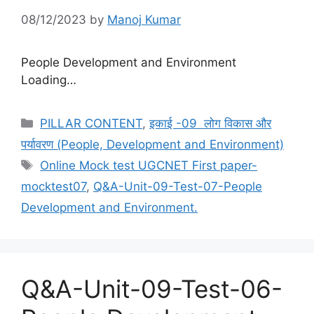
08/12/2023
by
Manoj Kumar
People Development and Environment
Loading…
Categories
PILLAR CONTENT
,
इकाई -09 लोग विकास और
पर्यावरण (People, Development and Environment)
Tags
Online Mock test UGCNET First paper-
mocktest07
,
Q&A-Unit-09-Test-07-People
Development and Environment.
Q&A-Unit-09-Test-06-