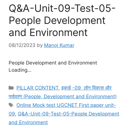
Q&A-Unit-09-Test-05-
People Development
and Environment
08/12/2023
by
Manoj Kumar
People Development and Environment
Loading…
Categories
PILLAR CONTENT
,
इकाई -09 लोग विकास और
पर्यावरण (People, Development and Environment)
Tags
Online Mock test UGCNET First paper unit-
09
,
Q&A-Unit-09-Test-05-People Development
and Environment