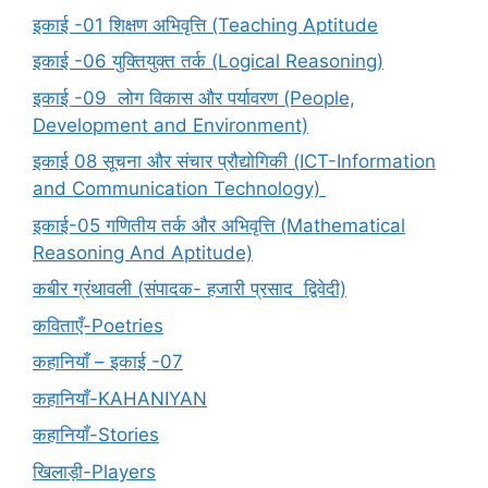
इकाई -01 शिक्षण अभिवृत्ति (Teaching Aptitude
इकाई -06 युक्तियुक्त तर्क (Logical Reasoning)
इकाई -09 लोग विकास और पर्यावरण (People,
Development and Environment)
इकाई 08 सूचना और संचार प्रौद्योगिकी (ICT-Information
and Communication Technology)
इकाई-05 गणितीय तर्क और अभिवृत्ति (Mathematical
Reasoning And Aptitude)
कबीर ग्रंथावली (संपादक- हजारी प्रसाद द्विवेदी)
कविताएँ-Poetries
कहानियाँ – इकाई -07
कहानियाँ-KAHANIYAN
कहानियाँ-Stories
खिलाड़ी-Players