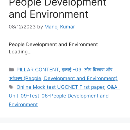
People Development
and Environment
08/12/2023
by
Manoj Kumar
People Development and Environment
Loading…
Categories
PILLAR CONTENT
,
इकाई -09 लोग विकास और
पर्यावरण (People, Development and Environment)
Tags
Online Mock test UGCNET First paper
,
Q&A-
Unit-09-Test-06-People Development and
Environment