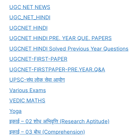
UGC NET NEWS
UGC_NET_HINDI
UGCNET HINDI
UGCNET HINDI PRE. YEAR QUE. PAPERS
UGCNET HINDI Solved Previous Year Questions
UGCNET-FIRST-PAPER
UGCNET-FIRSTPAPER-PRE.YEAR.Q&A
UPSC-संघ लोक सेवा आयोग
Various Exams
VEDIC MATHS
Yoga
इकाई – 02 शोध अभिवृत्ति (Research Aptitude)
इकाई – 03 बोध (Comprehension)