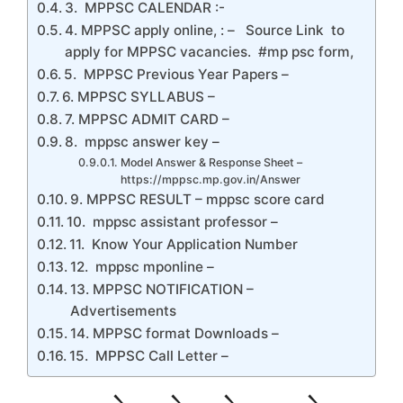
3. MPPSC CALENDAR :-
4. MPPSC apply online, : – Source Link to
apply for MPPSC vacancies. #mp psc form,
5. MPPSC Previous Year Papers –
6. MPPSC SYLLABUS –
7. MPPSC ADMIT CARD –
8. mppsc answer key –
Model Answer & Response Sheet –
https://mppsc.mp.gov.in/Answer
9. MPPSC RESULT – mppsc score card
10. mppsc assistant professor –
11. Know Your Application Number
12. mppsc mponline –
13. MPPSC NOTIFICATION –
Advertisements
14. MPPSC format Downloads –
15. MPPSC Call Letter –