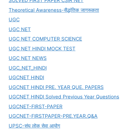
SOLVED FIRST PAPER CSIR NET
Theoretical Awareness-सैद्धांतिक जागरूकता
UGC
UGC NET
UGC NET COMPUTER SCIENCE
UGC NET HINDI MOCK TEST
UGC NET NEWS
UGC_NET_HINDI
UGCNET HINDI
UGCNET HINDI PRE. YEAR QUE. PAPERS
UGCNET HINDI Solved Previous Year Questions
UGCNET-FIRST-PAPER
UGCNET-FIRSTPAPER-PRE.YEAR.Q&A
UPSC-संघ लोक सेवा आयोग