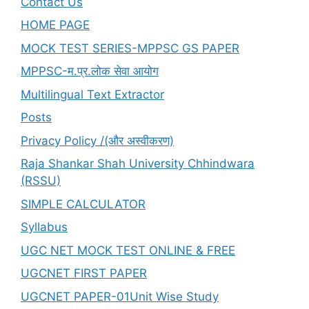
Contact Us
HOME PAGE
MOCK TEST SERIES-MPPSC GS PAPER
MPPSC-म.प्र.लोक सेवा आयोग
Multilingual Text Extractor
Posts
Privacy Policy /(और अस्वीकरण)
Raja Shankar Shah University Chhindwara
(RSSU)
SIMPLE CALCULATOR
Syllabus
UGC NET MOCK TEST ONLINE & FREE
UGCNET FIRST PAPER
UGCNET PAPER-01Unit Wise Study