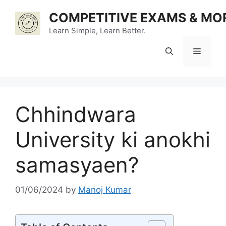
Skip
COMPETITIVE EXAMS & MO
to
content
Learn Simple, Learn Better.
Menu
Chhindwara
University ki anokhi
samasyaen?
01/06/2024
by
Manoj Kumar