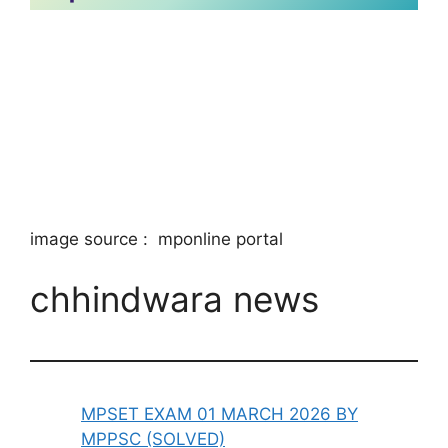
chhindwara university
result
image source : mponline portal
chhindwara news
MPSET EXAM 01 MARCH 2026 BY
MPPSC (SOLVED)