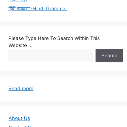
हिंदी व्याकरण-Hindi Grammar
Please Type Here To Search Within This
Website ...
Search
:
Read more
Chhindwara
University
ki
anokhi
About Us
samasyaen?