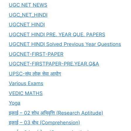
UGC NET NEWS
UGC_NET_HINDI
UGCNET HINDI
UGCNET HINDI PRE. YEAR QUE. PAPERS
UGCNET HINDI Solved Previous Year Questions
UGCNET-FIRST-PAPER
UGCNET-FIRSTPAPER-PRE.YEAR.Q&A
UPSC-संघ लोक सेवा आयोग
Various Exams
VEDIC MATHS
Yoga
इकाई – 02 शोध अभिवृत्ति (Research Aptitude)
इकाई – 03 बोध (Comprehension)