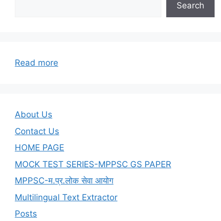
Search
:
Read more
Unit-
05-
Ratio
Proportion
About Us
and
Contact Us
Percentage
HOME PAGE
MOCK TEST SERIES-MPPSC GS PAPER
MPPSC-म.प्र.लोक सेवा आयोग
Multilingual Text Extractor
Posts