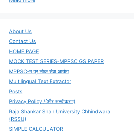
UGCNET-
SHIFT-
02-
SET-
About Us
Z-
Contact Us
PAPER-
HOME PAGE
1-
Q.21to25
MOCK TEST SERIES-MPPSC GS PAPER
MPPSC-म.प्र.लोक सेवा आयोग
Multilingual Text Extractor
Posts
Privacy Policy /(और अस्वीकरण)
Raja Shankar Shah University Chhindwara
(RSSU)
SIMPLE CALCULATOR