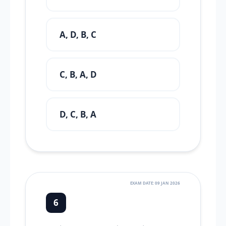
A, D, B, C
C, B, A, D
D, C, B, A
EXAM DATE: 09 JAN 2026
6