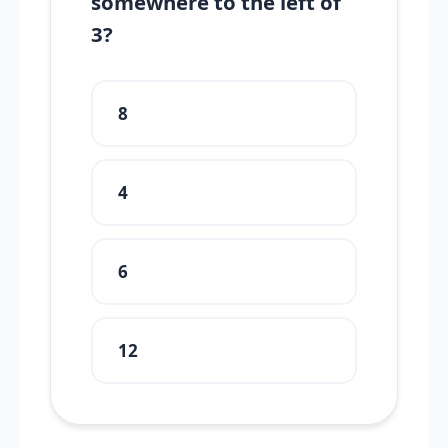
somewhere to the left of
3?
8
4
6
12