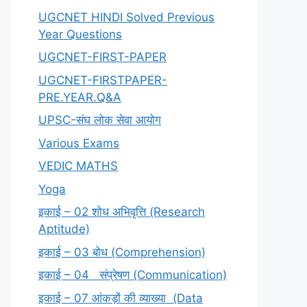
UGCNET HINDI Solved Previous
Year Questions
UGCNET-FIRST-PAPER
UGCNET-FIRSTPAPER-
PRE.YEAR.Q&A
UPSC-संघ लोक सेवा आयोग
Various Exams
VEDIC MATHS
Yoga
इकाई – 02 शोध अभिवृत्ति (Research
Aptitude)
इकाई – 03 बोध (Comprehension)
इकाई – 04 संप्रेषण (Communication)
इकाई – 07 आंकड़ों की व्याख्या (Data