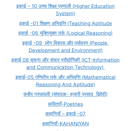
इकाई – 10 उच्च शिक्षा प्रणाली (Higher Education
System)
इकाई -01 शिक्षण अभिवृत्ति (Teaching Aptitude
इकाई -06 युक्तियुक्त तर्क (Logical Reasoning)
इकाई -09 लोग विकास और पर्यावरण (People,
Development and Environment)
इकाई 08 सूचना और संचार प्रौद्योगिकी (ICT-Information
and Communication Technology)
इकाई-05 गणितीय तर्क और अभिवृत्ति (Mathematical
Reasoning And Aptitude)
कबीर ग्रंथावली (संपादक- हजारी प्रसाद द्विवेदी)
कविताएँ-Poetries
कहानियाँ – इकाई -07
कहानियाँ-KAHANIYAN