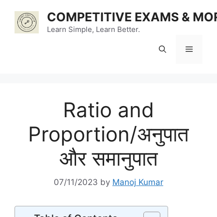
Skip
COMPETITIVE EXAMS & MO
to
Learn Simple, Learn Better.
content
Menu
Ratio and
Proportion/अनुपात
और समानुपात
07/11/2023
by
Manoj Kumar