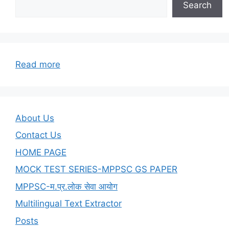
Search
:
Read more
Que&Ans-
Unit-
04-
part-
About Us
02
Contact Us
HOME PAGE
MOCK TEST SERIES-MPPSC GS PAPER
MPPSC-म.प्र.लोक सेवा आयोग
Multilingual Text Extractor
Posts