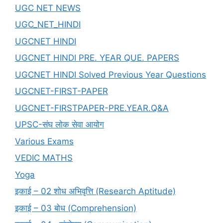
UGC NET NEWS
UGC_NET_HINDI
UGCNET HINDI
UGCNET HINDI PRE. YEAR QUE. PAPERS
UGCNET HINDI Solved Previous Year Questions
UGCNET-FIRST-PAPER
UGCNET-FIRSTPAPER-PRE.YEAR.Q&A
UPSC-संघ लोक सेवा आयोग
Various Exams
VEDIC MATHS
Yoga
इकाई – 02 शोध अभिवृत्ति (Research Aptitude)
इकाई – 03 बोध (Comprehension)