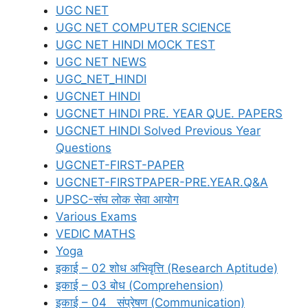
UGC NET
UGC NET COMPUTER SCIENCE
UGC NET HINDI MOCK TEST
UGC NET NEWS
UGC_NET_HINDI
UGCNET HINDI
UGCNET HINDI PRE. YEAR QUE. PAPERS
UGCNET HINDI Solved Previous Year
Questions
UGCNET-FIRST-PAPER
UGCNET-FIRSTPAPER-PRE.YEAR.Q&A
UPSC-संघ लोक सेवा आयोग
Various Exams
VEDIC MATHS
Yoga
इकाई – 02 शोध अभिवृत्ति (Research Aptitude)
इकाई – 03 बोध (Comprehension)
इकाई – 04 संप्रेषण (Communication)