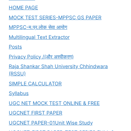
05-
HOME PAGE
Test-
05
MOCK TEST SERIES-MPPSC GS PAPER
MPPSC-म.प्र.लोक सेवा आयोग
Multilingual Text Extractor
Posts
Privacy Policy /(और अस्वीकरण)
Raja Shankar Shah University Chhindwara
(RSSU)
SIMPLE CALCULATOR
Syllabus
UGC NET MOCK TEST ONLINE & FREE
UGCNET FIRST PAPER
UGCNET PAPER-01Unit Wise Study