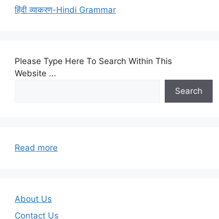
हिंदी व्याकरण-Hindi Grammar
Please Type Here To Search Within This
Website ...
Search
:
Read more
Q&A-
Unit-
08-
ICT-
About Us
Part-
Contact Us