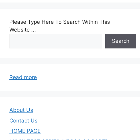
Please Type Here To Search Within This
Website ...
Search
:
Read more
Q&A-
Unit-
02-
Research-
About Us
Aptitude-
Contact Us
Part-
HOME PAGE
01