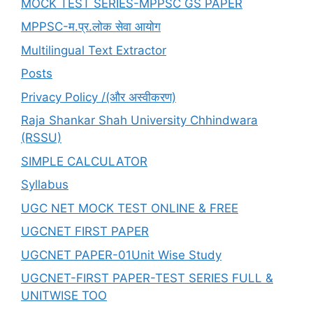
MOCK TEST SERIES-MPPSC GS PAPER
MPPSC-म.प्र.लोक सेवा आयोग
Multilingual Text Extractor
Posts
Privacy Policy /(और अस्वीकरण)
Raja Shankar Shah University Chhindwara
(RSSU)
SIMPLE CALCULATOR
Syllabus
UGC NET MOCK TEST ONLINE & FREE
UGCNET FIRST PAPER
UGCNET PAPER-01Unit Wise Study
UGCNET-FIRST PAPER-TEST SERIES FULL &
UNITWISE TOO