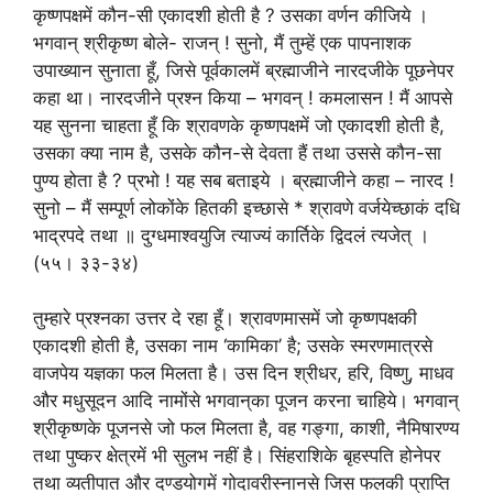
कृष्णपक्षमें कौन-सी एकादशी होती है ? उसका वर्णन कीजिये ।
भगवान् श्रीकृष्ण बोले- राजन् ! सुनो, मैं तुम्हें एक पापनाशक
उपाख्यान सुनाता हूँ, जिसे पूर्वकालमें ब्रह्माजीने नारदजीके पूछनेपर
कहा था। नारदजीने प्रश्न किया – भगवन् ! कमलासन ! मैं आपसे
यह सुनना चाहता हूँ कि श्रावणके कृष्णपक्षमें जो एकादशी होती है,
उसका क्या नाम है, उसके कौन-से देवता हैं तथा उससे कौन-सा
पुण्य होता है ? प्रभो ! यह सब बताइये । ब्रह्माजीने कहा – नारद !
सुनो – मैं सम्पूर्ण लोकोंके हितकी इच्छासे * श्रावणे वर्जयेच्छाकं दधि
भाद्रपदे तथा ॥ दुग्धमाश्वयुजि त्याज्यं कार्तिके द्विदलं त्यजेत् ।
(५५। ३३-३४)
तुम्हारे प्रश्नका उत्तर दे रहा हूँ। श्रावणमासमें जो कृष्णपक्षकी
एकादशी होती है, उसका नाम ‘कामिका’ है; उसके स्मरणमात्रसे
वाजपेय यज्ञका फल मिलता है। उस दिन श्रीधर, हरि, विष्णु, माधव
और मधुसूदन आदि नामोंसे भगवान्‌का पूजन करना चाहिये। भगवान्
श्रीकृष्णके पूजनसे जो फल मिलता है, वह गङ्गा, काशी, नैमिषारण्य
तथा पुष्कर क्षेत्रमें भी सुलभ नहीं है। सिंहराशिके बृहस्पति होनेपर
तथा व्यतीपात और दण्डयोगमें गोदावरीस्नानसे जिस फलकी प्राप्ति