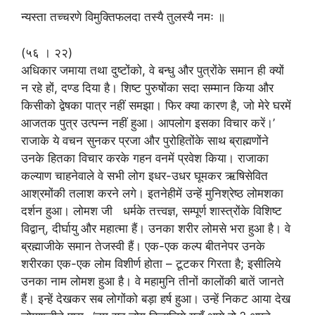
न्यस्ता तच्चरणे विमुक्तिफलदा तस्यै तुलस्यै नमः ॥
(५६ । २२)
अधिकार जमाया तथा दुष्टोंको, वे बन्धु और पुत्रोंके समान ही क्यों
न रहे हों, दण्ड दिया है। शिष्ट पुरुषोंका सदा सम्मान किया और
किसीको द्वेषका पात्र नहीं समझा। फिर क्या कारण है, जो मेरे घरमें
आजतक पुत्र उत्पन्न नहीं हुआ। आपलोग इसका विचार करें।’
राजाके ये वचन सुनकर प्रजा और पुरोहितोंके साथ ब्राह्मणोंने
उनके हितका विचार करके गहन वनमें प्रवेश किया। राजाका
कल्याण चाहनेवाले वे सभी लोग इधर-उधर घूमकर ऋषिसेवित
आश्रमोंकी तलाश करने लगे। इतनेहीमें उन्हें मुनिश्रेष्ठ लोमशका
दर्शन हुआ। लोमश जी धर्मके तत्त्वज्ञ, सम्पूर्ण शास्त्रोंके विशिष्ट
विद्वान्, दीर्घायु और महात्मा हैं। उनका शरीर लोमसे भरा हुआ है। वे
ब्रह्माजीके समान तेजस्वी हैं। एक-एक कल्प बीतनेपर उनके
शरीरका एक-एक लोम विशीर्ण होता – टूटकर गिरता है; इसीलिये
उनका नाम लोमश हुआ है। वे महामुनि तीनों कालोंकी बातें जानते
हैं। इन्हें देखकर सब लोगोंको बड़ा हर्ष हुआ। उन्हें निकट आया देख