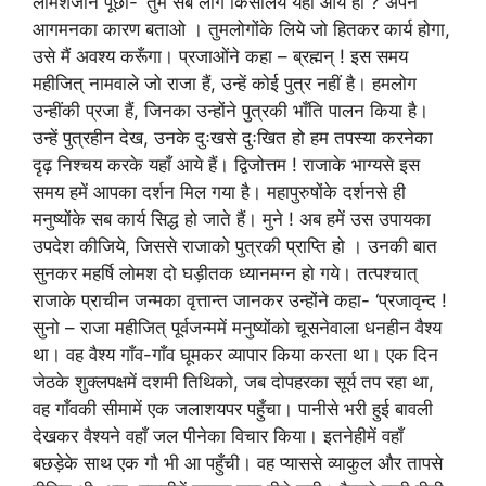
लोमशजीने पूछा- ‘तुम सब लोग किसलिये यहाँ आये हो ? अपने
आगमनका कारण बताओ । तुमलोगोंके लिये जो हितकर कार्य होगा,
उसे मैं अवश्य करूँगा। प्रजाओंने कहा – ब्रह्मन् ! इस समय
महीजित् नामवाले जो राजा हैं, उन्हें कोई पुत्र नहीं है। हमलोग
उन्हींकी प्रजा हैं, जिनका उन्होंने पुत्रकी भाँति पालन किया है।
उन्हें पुत्रहीन देख, उनके दुःखसे दुःखित हो हम तपस्या करनेका
दृढ़ निश्चय करके यहाँ आये हैं। द्विजोत्तम ! राजाके भाग्यसे इस
समय हमें आपका दर्शन मिल गया है। महापुरुषोंके दर्शनसे ही
मनुष्योंके सब कार्य सिद्ध हो जाते हैं। मुने ! अब हमें उस उपायका
उपदेश कीजिये, जिससे राजाको पुत्रकी प्राप्ति हो । उनकी बात
सुनकर महर्षि लोमश दो घड़ीतक ध्यानमग्न हो गये। तत्पश्चात्
राजाके प्राचीन जन्मका वृत्तान्त जानकर उन्होंने कहा- ‘प्रजावृन्द !
सुनो – राजा महीजित् पूर्वजन्ममें मनुष्योंको चूसनेवाला धनहीन वैश्य
था। वह वैश्य गाँव-गाँव घूमकर व्यापार किया करता था। एक दिन
जेठके शुक्लपक्षमें दशमी तिथिको, जब दोपहरका सूर्य तप रहा था,
वह गाँवकी सीमामें एक जलाशयपर पहुँचा। पानीसे भरी हुई बावली
देखकर वैश्यने वहाँ जल पीनेका विचार किया। इतनेहीमें वहाँ
बछड़ेके साथ एक गौ भी आ पहुँची। वह प्याससे व्याकुल और तापसे