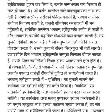
श्रीकेशवका पूजन कर लिया है; उसके जन्मभरका पाप निश्चय ही
नष्ट हो जाता है। जो दर्शन करनेपर सारे पापसमुदायका नाश कर
देती है, स्पर्श करनेपर शरीरको पवित्र बनाती है, प्रणाम करनेपर
रोगोंका निवारण करती है, जलसे सींचनेपर यमराजको भी भय
पहुँचाती है, आरोपित करनेपर भगवान् श्रीकृष्णके समीप ले जाती है
और भगवान्‌के चरणोंमें चढ़ानेपर मोक्षरूपी फल प्रदान करती है, उस
तुलसी देवीको नमस्कार है। * जो मनुष्य एकादशीको दिन-रात
दीपदान करता है, उसके पुण्यकी संख्या चित्रगुप्त भी नहीं जानते।
एकादशीके दिन भगवान् श्रीकृष्णके सम्मुख जिसका दीपक जलता
है, उसके पितर स्वर्गलोकमें स्थित होकर अमृतपानसे तृप्त होते हैं।
घी अथवा तिलके तेलसे भगवान्के सामने दीपक जलाकर मनुष्य देह-
त्यागके पश्चात् करोड़ों दीपकोंसे पूजित हो स्वर्गलोकमें जाता है।
भगवान् श्रीकृष्ण कहते हैं – युधिष्ठिर ! यह तुम्हारे सामने मैंने
कामिका एकादशीकी महिमाका वर्णन किया है। ‘कामिका’ सब
पातकोंको हरनेवाली है; अतः मानवोंको इसका व्रत अवश्य करना
चाहिये। यह स्वर्गलोक तथा महान् पुण्यफल प्रदान करनेवाली है।
जो मनुष्य श्रद्धाके साथ इसका माहात्म्य श्रवण करता है, वह सब
पापोंसे मुक्त हो श्रीविष्णुलोकमें जाता है। युधिष्ठिरने पूछा- मधुसूदन