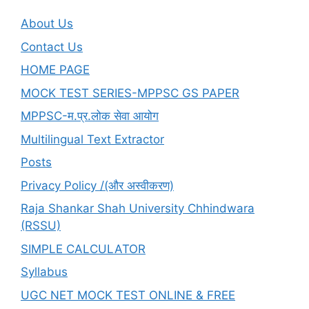
Yojana-
List-
About Us
PDF-
Contact Us
Download
HOME PAGE
MOCK TEST SERIES-MPPSC GS PAPER
MPPSC-म.प्र.लोक सेवा आयोग
Multilingual Text Extractor
Posts
Privacy Policy /(और अस्वीकरण)
Raja Shankar Shah University Chhindwara
(RSSU)
SIMPLE CALCULATOR
Syllabus
UGC NET MOCK TEST ONLINE & FREE