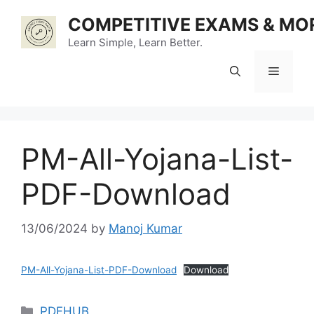
Skip
COMPETITIVE EXAMS & MO
to
content
Learn Simple, Learn Better.
Menu
PM-All-Yojana-List-
PDF-Download
13/06/2024
by
Manoj Kumar
PM-All-Yojana-List-PDF-Download
Download
Categories
PDFHUB