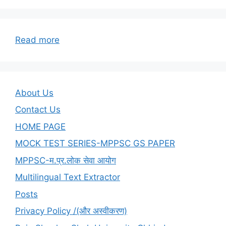
:
Read more
12-
Digital
initiatives
in
About Us
higher
Contact Us
education-
HOME PAGE
Part-
05
MOCK TEST SERIES-MPPSC GS PAPER
MPPSC-म.प्र.लोक सेवा आयोग
Multilingual Text Extractor
Posts
Privacy Policy /(और अस्वीकरण)