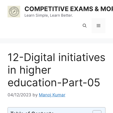
Skip
COMPETITIVE EXAMS & MO
to
content
Learn Simple, Learn Better.
Menu
12-Digital initiatives
in higher
education-Part-05
04/12/2023
by
Manoj Kumar