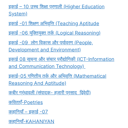
इकाई – 10 उच्च शिक्षा प्रणाली (Higher Education
System)
इकाई -01 शिक्षण अभिवृत्ति (Teaching Aptitude
इकाई -06 युक्तियुक्त तर्क (Logical Reasoning)
इकाई -09 लोग विकास और पर्यावरण (People,
Development and Environment)
इकाई 08 सूचना और संचार प्रौद्योगिकी (ICT-Information
and Communication Technology)
इकाई-05 गणितीय तर्क और अभिवृत्ति (Mathematical
Reasoning And Aptitude)
कबीर ग्रंथावली (संपादक- हजारी प्रसाद द्विवेदी)
कविताएँ-Poetries
कहानियाँ – इकाई -07
कहानियाँ-KAHANIYAN