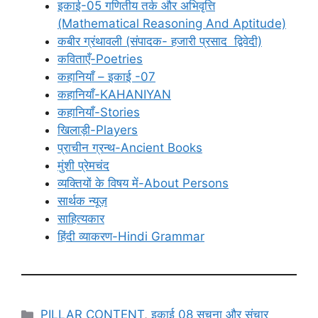
इकाई-05 गणितीय तर्क और अभिवृत्ति
(Mathematical Reasoning And Aptitude)
कबीर ग्रंथावली (संपादक- हजारी प्रसाद द्विवेदी)
कविताएँ-Poetries
कहानियाँ – इकाई -07
कहानियाँ-KAHANIYAN
कहानियाँ-Stories
खिलाड़ी-Players
प्राचीन ग्रन्थ-Ancient Books
मुंशी प्रेमचंद
व्यक्तियों के विषय में-About Persons
सार्थक न्यूज़
साहित्यकार
हिंदी व्याकरण-Hindi Grammar
Categories
PILLAR CONTENT
,
इकाई 08 सूचना और संचार