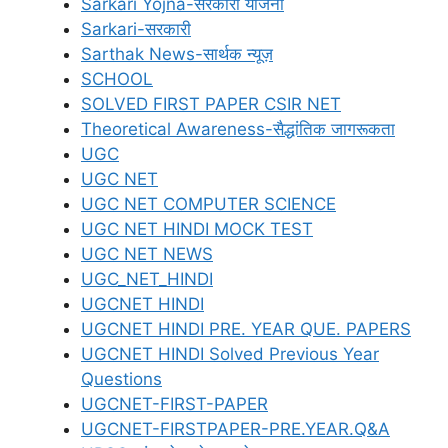
Sarkari Yojna-सरकारी योजना
Sarkari-सरकारी
Sarthak News-सार्थक न्यूज़
SCHOOL
SOLVED FIRST PAPER CSIR NET
Theoretical Awareness-सैद्धांतिक जागरूकता
UGC
UGC NET
UGC NET COMPUTER SCIENCE
UGC NET HINDI MOCK TEST
UGC NET NEWS
UGC_NET_HINDI
UGCNET HINDI
UGCNET HINDI PRE. YEAR QUE. PAPERS
UGCNET HINDI Solved Previous Year
Questions
UGCNET-FIRST-PAPER
UGCNET-FIRSTPAPER-PRE.YEAR.Q&A