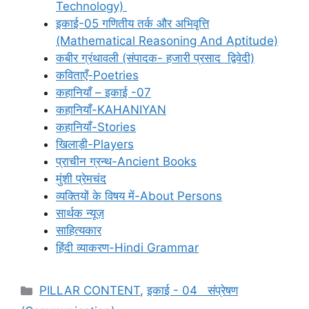
Technology)
इकाई-05 गणितीय तर्क और अभिवृत्ति
(Mathematical Reasoning And Aptitude)
कबीर ग्रंथावली (संपादक- हजारी प्रसाद द्विवेदी)
कविताएँ-Poetries
कहानियाँ – इकाई -07
कहानियाँ-KAHANIYAN
कहानियाँ-Stories
खिलाड़ी-Players
प्राचीन ग्रन्थ-Ancient Books
मुंशी प्रेमचंद
व्यक्तियों के विषय में-About Persons
सार्थक न्यूज़
साहित्यकार
हिंदी व्याकरण-Hindi Grammar
Categories
PILLAR CONTENT
,
इकाई - 04 संप्रेषण