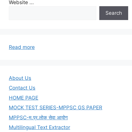
Website ...
Search
:
Read more
Unit
–
04
Communication
About Us
(संप्रेषण)
Contact Us
HOME PAGE
MOCK TEST SERIES-MPPSC GS PAPER
MPPSC-म.प्र.लोक सेवा आयोग
Multilingual Text Extractor