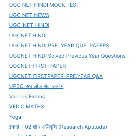
UGC NET HINDI MOCK TEST
UGC NET NEWS
UGC_NET_HINDI
UGCNET HINDI
UGCNET HINDI PRE. YEAR QUE. PAPERS
UGCNET HINDI Solved Previous Year Questions
UGCNET-FIRST-PAPER
UGCNET-FIRSTPAPER-PRE.YEAR.Q&A
UPSC-संघ लोक सेवा आयोग
Various Exams
VEDIC MATHS
Yoga
इकाई – 02 शोध अभिवृत्ति (Research Aptitude)