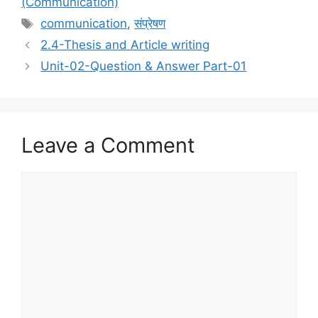
(Communication)
Tags
communication
,
संप्रेषण
2.4-Thesis and Article writing
Unit-02-Question & Answer Part-01
Leave a Comment
Comment