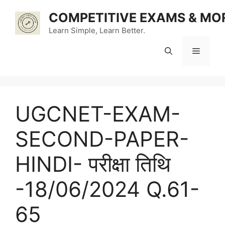
Skip
COMPETITIVE EXAMS & MO
to
content
Learn Simple, Learn Better.
Menu
UGCNET-EXAM-
SECOND-PAPER-
HINDI- परीक्षा तिथि
-18/06/2024 Q.61-
65