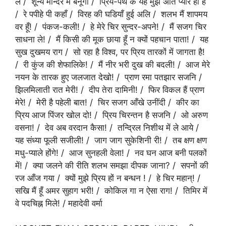
ले / शून्य मन्दिर में बनूँगी / प्रिय-पथ के यह मुझे अति प्यारे ही हैं
/ रे पपीहे पी कहाँ / विरह की घडियाँ हुई अलि / शलभ मैं शापमय
वर हूँ! / पंकज-कली! / हे मेरे चिर सुन्दर-अपने! / मैं सजग चिर
साधना ले! / मैं किसी की मूक छाया हूँ न क्यों पहचान पाता! / यह
सुख दुखमय राग / सो रहा है विश्व, पर प्रिय तारकों में जागता है!
/ री कुंज की शेफालिके! / मैं नीर भरी दुख की बदली! / आज मेरे
नयन के तारक हुए जलजात देखो! / प्राण रमा पतझार सजनि /
झिलमिलाती रात मेरी! / दीप तेरा दामिनी! / फिर विकल हैं प्राण
मेरे! / मेरी है पहेली बात! / चिर सजग आँखे उनींदी / कीर का
प्रिय आज पिंजर खोल दो! / प्रिय चिरन्तन है सजनि / ओ अरुण
वसना! / देव अब वरदान कैसा! / तन्द्रिल निशीथ में ले आये /
यह संध्या फूली सजीली! / जाग जाग सुकेशिनी री! / तब क्षण क्षण
मधु-प्याले होंगे! / आज सुनहली वेला! / नव घन आज बनी पलकों
में! / क्या जलने की रीति शलभ समझा दीपक जाना? / सपनों की
रज आँज गया / क्यों मुझे प्रिय हों न बन्धन ! / हे चिर महान्! /
सखि मैं हूँ अमर सुहाग भरी! / कोकिल गा न ऐसा राग! / तिमिर में
वे पदचिह्न मिले! / महादेवी वर्मा