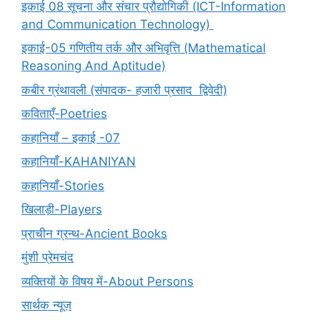
इकाई 08 सूचना और संचार प्रौद्योगिकी (ICT-Information
and Communication Technology)
इकाई-05 गणितीय तर्क और अभिवृत्ति (Mathematical
Reasoning And Aptitude)
कबीर ग्रंथावली (संपादक- हजारी प्रसाद द्विवेदी)
कविताएँ-Poetries
कहानियाँ – इकाई -07
कहानियाँ-KAHANIYAN
कहानियाँ-Stories
खिलाड़ी-Players
प्राचीन ग्रन्थ-Ancient Books
मुंशी प्रेमचंद
व्यक्तियों के विषय में-About Persons
सार्थक न्यूज़