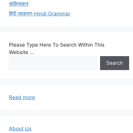
साहित्यकार
हिंदी व्याकरण-Hindi Grammar
Please Type Here To Search Within This
Website ...
Search
:
Read more
UGCNET-
EXAM-
SECOND-
PAPER-
About Us