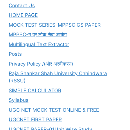
HINDI-
Contact Us
परीक्षा
HOME PAGE
तिथि
-18/06/2024
MOCK TEST SERIES-MPPSC GS PAPER
Q.61-
MPPSC-म.प्र.लोक सेवा आयोग
65
Multilingual Text Extractor
Posts
Privacy Policy /(और अस्वीकरण)
Raja Shankar Shah University Chhindwara
(RSSU)
SIMPLE CALCULATOR
Syllabus
UGC NET MOCK TEST ONLINE & FREE
UGCNET FIRST PAPER
UGCNET PAPER-01Unit Wise Study