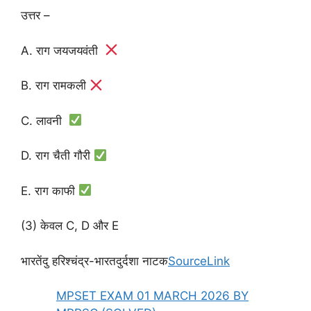
उत्तर –
A. राग जयजयवंती
B. राग रामकली
C. लावनी
D. राग चैती गौरी
E. राग काफी
(3) केवल C, D और E
भारतेंदु हरिश्चंद्र-भारतदुर्दशा नाटक
SourceLink
MPSET EXAM 01 MARCH 2026 BY