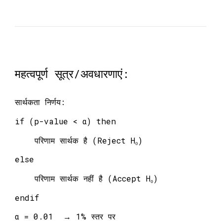
महत्वपूर्ण सूत्र/अवधारणाएं:
सार्थकता निर्णय:
if (p-value < α) then
परिणाम सार्थक है (Reject H₀)
else
परिणाम सार्थक नहीं है (Accept H₀)
endif
α = 0.01 → 1% स्तर पर