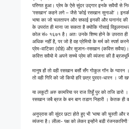
परिणत हुआ। प्रेम के ऐसे सुंदर उद्गार इनके सवैयों से न
‘रसखान’ कहने लगे – जैसे ‘कोई रसखान सुनाओ’ । इनकी 
भाषा का जो चलतापन और सफाई इनकी और घनानंद की रचन
के उपरांत ही माना जा सकता है क्योकि गोसाई विठ्ठलना
कोल सं० १६७१ है। अतः उनके शिष्य होने के उपरात ही इ
अधिक नहीं है, पर जो है वह प्रेमियो के मर्म को स्पर्श क
प्रेम-वाटिका (दोहे) और सुजान-रसखान (कवित्त सवैया)। 
कवित्त सवैयो मे अपने सच्चे प्रेम की व्यंजना की है ब्रजभूमि 
मानुष हों तो वही रसखान बसौं सँग गोकुल गॉन के ग्वारन ।
तो वही गिरि को जो कियो हरि छत्र पुरदर-धारन । जौ ख
या लकुटी अरु कामरिया पर राज तिहूँ पुर को तजि डारो ।
रसखान जबै ब्रज के बन बाग तडाग निहारी । केतक ही
अनुप्रास की सुंदर छटा होते हुए भी ‘भाषा की चुस्ती और 
व्यंजना है। लीला- पक्ष को लेकर इन्होंने बडी रंजनकारिणी