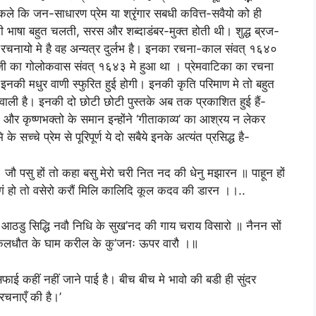
िकले कि जन-साधारण प्रेम या श्रृंगार सबधी कवित्त-सवैयो को ही
भाषा बहुत चलती, सरस और शब्दाडंबर-मुक्त होती थी। शुद्ध ब्रज-
ायो मे है वह अन्यत्र दुर्लभ है। इनका रचना-काल संवत् १६४०
थजी का गोलोकवास संवत् १६४३ मे हुआ था । प्रेमवाटिका का रचना
नकी मधुर वाणी स्फुरित हुई होगी। इनकी कृति परिमाण मे तो बहुत
रनेवाली है। इनकी दो छोटी छोटी पुस्तके अब तक प्रकाशित हुई हैं-
और कृष्णभक्तो के समान इन्होंने ‘गीताकाव्य’ का आश्रय न लेकर
के सच्चे प्रेम से पूरिपूर्ण ये दो सबैये इनके अत्यंत प्रसिद्ध है-
 जौ पसु हों तो कहा बसु मेरो चरी नित नद की धेनु मझारन ॥ पाहून हों
गं हो तो वसेरो करौं मिलि कालिदि कूल कदव की डारन ।।..
 आठडु सिद्धि नवौ निधि के सुख’नद की गाय चराय विसारो ॥ नैनन सों
 कलधौत के घाम करील के कु’जनः ऊपर वारौ ।॥
सफाई कहीं नहीं जाने पाई है। बीच बीच मे भावो की बडी ही सुंदर
 रचनाएँ की है।’