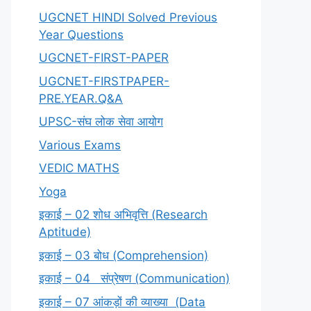
UGCNET HINDI Solved Previous
Year Questions
UGCNET-FIRST-PAPER
UGCNET-FIRSTPAPER-
PRE.YEAR.Q&A
UPSC-संघ लोक सेवा आयोग
Various Exams
VEDIC MATHS
Yoga
इकाई – 02 शोध अभिवृत्ति (Research
Aptitude)
इकाई – 03 बोध (Comprehension)
इकाई – 04 संप्रेषण (Communication)
इकाई – 07 आंकड़ों की व्याख्या (Data