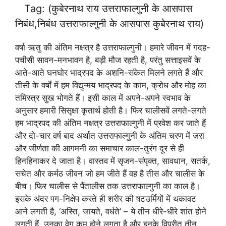
Tag: (कुबेरनाथ राय उत्तराफाल्गुनी के आसपास
निबंध,निबंध उत्तराफाल्गुनी के आसपास कुबेरनाथ राय)
वर्षा ऋतु की अंतिम नक्षत्र है उत्तराफाल्गुनी। हमारे जीवन में गदह-
पचीसी सावन-मनभावन है, बड़ी मौज रहती है, परंतु सत्ताइसवें के
आते-आते घनघोर भाद्रपद के अशनि-संकेत मिलने लगते हैं और
तीसी के वर्षों में हम विद्युन्मय भाद्रपद के काम, क्रोध और मोह का
तमिस्त्र सुख भोगते हैं। इसी काल में अपने-अपने स्वभाव के
अनुसार हमारी सिसृक्षा कृतार्थ होती है। फिर चालीसवें लगते-लगते
हम भाद्रपद की अंतिम नक्षत्र उत्तराफाल्गुनी में प्रवेश कर जाते हैं
और दो-चार वर्ष बाद अर्थात उत्तराफाल्गुनी के अंतिम चरण में जरा
और जीर्णता की आगमनी का समाचार काल-तुरंग दूर से ही
हिनहिनाकर दे जाता है। वास्तव में सृजन-संपृक्त, सावधान, सतर्क,
सचेत और कर्मठ जीवन जो हम जीते हैं वह है तीस और चालीस के
बीच। फिर चालीस से पैंतालीस तक उत्तराफाल्गुनी का काल है।
इसके अंदर पग-निक्षेप करते ही शरीर की षटउर्मियों में थकावट
आने लगती है, ‘अस्ति, जायते, वर्धते’ – ये तीन धीरे-धीरे शांत होने
लगती हैं, उनका वेग कम होने लगता है और इनके विपरीत तीन