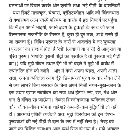
घटनाओं पर विचार करके और क्रांति तथा ‘नई पीढ़ी’ के दार्शनिकों
– यथा हिबर्ट मारक्यूज, चेग्वारा, ब्रैंडिटकोहन आदि की चिंतनधारा
से यथासंभव अल्प स्वल्पे परिचय पा करके मैं इस निष्कर्ष पर पहुँचा
कि मैं इन अपने भाइयों, अपने हृदय के टुकड़ों के साथ जो आज
छिन्नमस्ता राजनीति के रँगरूट हैं, कुछ ही दूर तक, आधे रास्ते ही
जा सकता हूँ। विविध प्रकार के नारों से आक्रांत ये नए ‘पुरूरवा’
(‘पुरूरवा’ का शब्दार्थ होता है ‘रवों’ (आवाजों या नारों) से आक्रांत या
पूरित पुरुष। ‘ययाति’ पुरानी पीढ़ी का प्रतीक है तो पुरूरवा नई पीढ़ी
का।) यदि मुझे यौवन उधार देंगे भी तो बदले में मुझे भी कबंध में
रूपांतरित होने को कहेंगे। और मैं कैसे अपना चेहरा, अपनी आत्म-
सत्ता, अपना व्यक्तित्व त्याग दूँ? ‘छिन्नमस्त’ पुरुष बनकर यौवन लेने
से क्या लाभ? बिना मस्तक के बिना अपने निजी नयन-मुख-कान के
इस उधार प्राप्त नवयौवन का नया अर्थ होगा? रूप, रस, गंध और
गान से वंचित रह जाऊँगा। केवल शिश्नोदरवाला व्यक्तित्व लेकर
कौन जीवन-यौवन भोगना चाहेगा? कम-से-कम बुद्धिजीवी तो नहीं
ही। आत्मार्थ पृथिवी त्यजेत? अतः मुझे चिरयौवन को इन शिष्य-
पुरूरवाओं की नई पीढ़ी से दान के रूप में नहीं लेना है। तेरह वर्ष
पहले का चिंतित समाधान आज व्यर्थ सिद्ध हो गया है। मुझे अन्यत्र