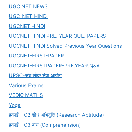
UGC NET NEWS
UGC_NET_HINDI
UGCNET HINDI
UGCNET HINDI PRE. YEAR QUE. PAPERS
UGCNET HINDI Solved Previous Year Questions
UGCNET-FIRST-PAPER
UGCNET-FIRSTPAPER-PRE.YEAR.Q&A
UPSC-संघ लोक सेवा आयोग
Various Exams
VEDIC MATHS
Yoga
इकाई – 02 शोध अभिवृत्ति (Research Aptitude)
इकाई – 03 बोध (Comprehension)