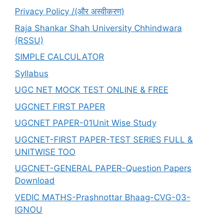
Privacy Policy /(और अस्वीकरण)
Raja Shankar Shah University Chhindwara
(RSSU)
SIMPLE CALCULATOR
Syllabus
UGC NET MOCK TEST ONLINE & FREE
UGCNET FIRST PAPER
UGCNET PAPER-01Unit Wise Study
UGCNET-FIRST PAPER-TEST SERIES FULL &
UNITWISE TOO
UGCNET-GENERAL PAPER-Question Papers
Download
VEDIC MATHS-Prashnottar Bhaag-CVG-03-
IGNOU