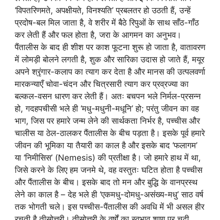
‘विपतरिणमते, अपक्षीयते, विनश्यति’ प्रबलतर हो उठती हैं, उन्हें
प्रदोष-बल मिल जाता है, वे शरीर में बैठे रिपुओं के साथ साँठ-गाँठ
कर लेती हैं और फल होता है, जरा के आगमन का अनुभव।
पैंतालीस के बाद ही शीश पर काश फूटना शुरू हो जाता है, वातावरण
में लोमड़ी बोलने लगती है, शुक और सारिका उदास हो जाते हैं, मयूर
अपने श्रृंगार-कलाप का त्याग कर देता है और मानस की उत्पलवर्णा
मारकन्याएँ चोवा-चंदन और चित्रसारी त्याग कर प्रव्रज्या का
बल्कल-वसन धारण कर लेती हैं। अतः बचपन भले निर्मल-प्रसन्न
हो, गदहपचीसी भले ही ‘मधु-मधुनी-मधूनि’ हो; परंतु जीवन का वह
भाग, जिस पर हमारे जन्म लेने की सार्थकता निर्भर है, पच्चीस और
चालीस या ठेल-ठालकर पैंतालीस के बीच पड़ता है। इसके पूर्व हमारे
जीवन की भूमिका या तैयारी का काल है और इसके बाद ‘फलागम’
या ‘निमीसिस’ (Nemesis) की प्रतीक्षा है। जो हमारे हाथ में था,
जिसे करने के लिए हम जनमे थे, वह वस्तुतः घटित होता है पच्चीस
और पैंतालीस के बीच। इसके बाद तो मन और बुद्धि के वानप्रस्थ
लेने का काल है – देह भले ही ‘एकमधु-दोमधु-असंख्य-मधु’ साठ वर्ष
तक भोगती चले। इस पच्चीस-पैंतालीस की अवधि में भी असल हीर
रचती है तीसोत्तरी। तीसोत्तरी के वर्षों का स्वभाव शाण पर चढ़ी