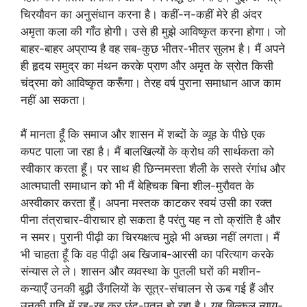
चिरयौवन का अनुसंधान करना है। कहीं-न-कहीं मेरे ही अंदर
अमृता कला की गाँठ होगी। उसे ही मुझे आविष्कृत करना होगा। जो
बाहर-बाहर अप्राप्य है वह सब-कुछ भीतर-भीतर सुलभ है। मैं अपने
ही हृदय समुद्र का मंथन करके प्राण और अमृत के स्रोत किसी
चंद्रमा को आविष्कृत करूँगा। तेरह वर्ष पुराना समाधान आज काम
नहीं आ सकता।
मैं मानता हूँ कि समाज और शासन में शब्दों के व्यूह के पीछे एक
कपट पाला जा रहा है। मैं बालखिल्यों के क्रोध की सार्थकता को
स्वीकार करता हूँ। पर साथ ही छिन्नमस्ता शैली के सस्ते रंगांध और
आत्मघाती समाधान को भी मैं बेहिचक बिना शील-मुरौवत के
अस्वीकार करता हूँ। अपना मस्तक काटकर स्वयं उसी का रक्त
पीना तंत्राचार-वीराचार हो सकता है परंतु यह न तो क्रांति है और
न समर। पुरानी पीढ़ी का चिरयक्षत्व मुझे भी अच्छा नहीं लगता। मैं
भी चाहता हूँ कि वह पीढ़ी अब खिजाब-आरसी का परित्याग करके
संन्यास ले ले। शासन और व्यवस्था के पुतली घरों की मशीन-
कन्याएँ उनकी बूढ़ी उँगलियों के सूत्र-संचालन से ऊब गई हैं और
उनकी गति में रह-रह कर छंद-पतन हो रहा है। यह बिल्कुल न्याय-