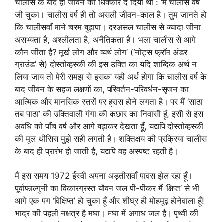
चालीस के बाद ही जीवन को धिक्कार दे दिया था : ‘मैं चालीस वर्ष
जी चुका। चालीस वर्ष ही तो असली जीवन-काल है। तुम जानते हो
कि चालीसवाँ माने चरम बुढ़ापा। दरअसल चालीस से ज्यादा जीना
असभ्यता है, अश्लीलता है, अनैतिकता है। भला चालीस से आगे
कौन जीता है? मूर्ख लोग और व्यर्थ लोग’ (‘नोट्स फ्रॉम अंडर
ग्राउंड’ से) दोस्तोव्हस्की की इस उक्ति का यदि शाब्दिक अर्थ न
लिया जाय तो मेरी समझ से इसका यही अर्थ होगा कि चालीस वर्ष के
बाद जीवन के सहज लक्षणों का, परिवर्तन-परिवर्धन-सृजन का
आत्मिक और मानसिक स्तरों पर ह्रास होने लगता है। पर मैं ‘साठा
तब पाठा’ की उक्तिवाली गंगा की कछार का निवासी हूँ, इसी से इस
अवधि को पाँच वर्ष और आगे बढ़ाकर देखता हूँ, यद्यपि दोस्तोव्हस्की
की मूल थीसिस मुझे सही लगती है। शक्तिक्षय की प्रक्रिया चालीस
के बाद ही प्रारंभ हो जाती है, यद्यपि वह अस्पष्ट रहती है।
मैं इस समय 1972 ईस्वी अपना अड़तीसवाँ पावस झेल रहा हूँ।
पूर्वाफाल्गुनी का विकारग्रस्त यौवन जल पी-पीकर मैं ‘क्षिप्त’ से भी
आगे एक पग ‘विक्षिप्त’ हो चुका हूँ और शीघ्र ही मोहमूढ़ होनेवाला हूँ!
भाद्र की पहली नक्षत्र है मघा। मघा में अगाध जल है। पृथ्वी की