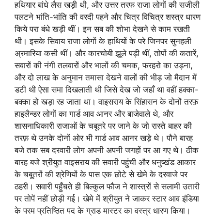
हथियार बांधे लैस खड़ी थी, और उत्तर तरफ राजा लोगों की सजीली
पलटने भांति-भांति की वरदी पहने और चित्र विचित्र शस्त्र धारण
किये परा बंधे खड़ी थीं। इन सब की शोभा देखने से काम रखती
थी। इसके सिवाय राजा लोगों के हाथियों के परे जिनपर सुनहली
अ्रमारिया कसी थीं। और कारचोबी झूले पड़ी थीं, तोपों की कतारें,
सवारों की नंगी तलवारों और भालों की चमक, फरहरो का उड़ना,
और दो लाख के अनुमान तमासा देखने वालों की भीड़ जो मैदान में
डटी थी ऐसा समा दिखलाती थी जिसे देख जो जहाँ था वहीं हक्‍का-
बक्का हो खड़ा रह जाता था। वाइसराय के सिंहासन के दोनों तरफ़
हाइलैन्डर लोगों का गार्ड आव आनर और बाजेवाले थे, और
शासनाधिकारी राजाओं के चबूतरे पर जाने के जो रास्ते बाहर की
तरफ़ थे उनके दोनों ओर भी गार्ड आव आनर खड़े थे। पौने बारह
बजे तक सब दरवारी लोग अपनी अपनी जगहों पर आ गए थे। ठीक
बारह बजे श्रीयुत वाइसराय की सवारी पहुंची और धनुष्खंड आकार
के चबूतरों की श्रेणियों के पास एक छोटे से खेमे के दरवाजे पर
ठहरी। सवारी पहुँचते ही बिल्कुल फौज ने शास्त्रों से सलामी उतारी
पर तोपें नहीं छोड़ी गई। खेमे में श्रीयुत ने जाकर स्टार आव इंडिया
के परम प्रतिष्ठित पद के ग्राड मास्टर का वस्त्र धारण किया।