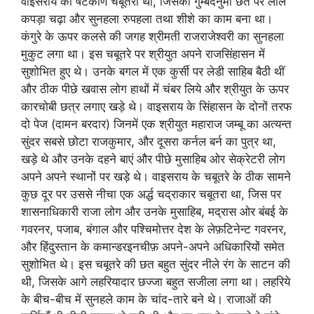
वाइसराय का षटकोण चबूतरा था, जिसकी गुम्बदनुमा छत पर लाल
कपड़ा चढ़ा और सुनहला रुपहला तथा शीशे का काम बना था।
कंगुरे के ऊपर कलसे की जगह श्रीमती राजराजेश्वरी का सुनहला
मुकुट लगा था। इस चबूतरे पर श्रीयुत अपने राजसिंहासन में
सुशोभित हुए थे। उनके बगल में एक कुर्सी पर लेडी साहिब बैठी थीं
और ठीक पीछे खवास लोग हाथों में चंबर लिये और श्रीयुत के ऊपर
कारचोबी छत्र लगाए खड़े थे। वाइसराय के सिंहासन के दोनों तरफ
दो पेज (दामन बरदार) जिनमें एक श्रीयुत महाराज जम्बू का अत्यन्त
सुंदर सबसे छोटा राजकुमार, और दूसरा कर्नल बर्न का पुत्र था,
खड़े थे और उनके दहने बाएं और पीछे मुसाहिब ओर सेक्रेटरी लोग
अपने अपने स्थानों पर खड़े थे। वाइसराय के चबूतरे के ठीक सामने
कुछ दूर पर उससे नीचा एक अर्द्ध चद्राकार चबूतरा था, जिस पर
शासनाधिकारी राजा लोग और उनके मुसाहिब, मद्रास ओर बंबई के
गवरनर, पजाब, बंगाल और पश्चिमोत्तर देश के लेफ़टिनेन्ट गवरनर,
और हिंदुस्तान के कमान्डरइनचीफ़ अपने-अपने अधिकारियों समेत
सुशोभित थे। इस चबूतरे की छत बहुत सुंदर नीले रंग के साटन की
थी, जिसके आगे लहरियादार छज्जा बहुत सजीला लगा था। लहरिये
के बीच-बीच में सुनहले काम के चांद-तारे बने थे। राजाओं की