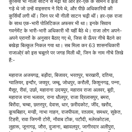
कुर्सियाँ भी नीली साटन से मढ़ी थी और हर-एक के सामने वे झंडे
गड़े थे जो उन्हें वाइसराय ने दिये थे, और पीछे अधिकारियों की
कुर्सियाँ लगी थीं। जिन पर भी नीली साटन चढ़ी थीं। हर-एक राजा
के साथ एक-भारी पोलिटिकल अफसर भी था। इनके सिवाय
गवर्नमेंट के भारी-भारी अधिकारी भी यहीं बैठे थे। राजा लोग अपने-
अपने प्रान्तों के अनुसार बैठाए गए थे, जिस से ऊँपर नीचे बैठने का
बखेड़ा बिल्कुल निकल गया था। सब मिला कर 63 शासनधिकारी
राजाओ्रं को इस चबूतरे पर जगह मिली थी, जिन के नाम नीचे लिखे
हैं:-
महाराज अजयगढ़, बड़ोंदा, बिजावर, भरतपुर, चरखारी, दतिया,
ग्वालियर, इन्दौर, जयपुर, जम्बू, जोधपुर, करौली, किशुनगढ़, पन्‍ना,
मैसूर, रीवां, उर्छा, महाराना उदयपुर, महाराव राजा अलवर, बूदी,
महाराज राना भलावर, राना धौलपुर, राजा व्रिलासपुर, बमरा,
बिरोंदा, चम्बा, छतरपुर, देवास, धार, फ़रीदकोट, जींद, खरोंद,
कूचबिहार, मन्‍डी, नाभा नाहन, राजपीपला, रतलाम, समथर, सुकेत,
टिहरी, रावा जिगनी टोरी, नौवाब टोंक, पटौदी, मलेरकोटला,
लुहारू, जूनागढ़, जौरा, दुजाना, बहावलपुर, जागीरदार अलीपुरा,