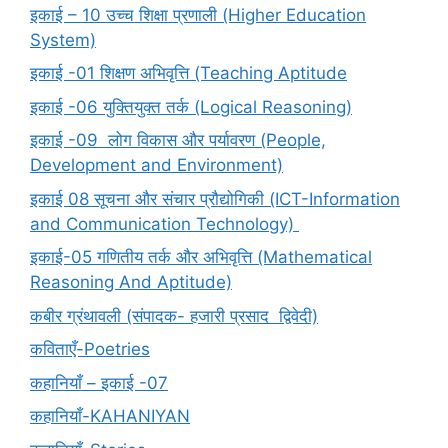
इकाई – 10 उच्च शिक्षा प्रणाली (Higher Education
System)
इकाई -01 शिक्षण अभिवृत्ति (Teaching Aptitude
इकाई -06 युक्तियुक्त तर्क (Logical Reasoning)
इकाई -09 लोग विकास और पर्यावरण (People,
Development and Environment)
इकाई 08 सूचना और संचार प्रौद्योगिकी (ICT-Information
and Communication Technology)
इकाई-05 गणितीय तर्क और अभिवृत्ति (Mathematical
Reasoning And Aptitude)
कबीर ग्रंथावली (संपादक- हजारी प्रसाद द्विवेदी)
कविताएँ-Poetries
कहानियाँ – इकाई -07
कहानियाँ-KAHANIYAN