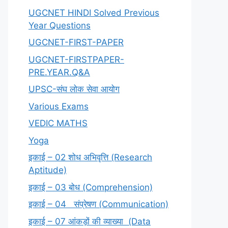
UGCNET HINDI Solved Previous
Year Questions
UGCNET-FIRST-PAPER
UGCNET-FIRSTPAPER-
PRE.YEAR.Q&A
UPSC-संघ लोक सेवा आयोग
Various Exams
VEDIC MATHS
Yoga
इकाई – 02 शोध अभिवृत्ति (Research
Aptitude)
इकाई – 03 बोध (Comprehension)
इकाई – 04 संप्रेषण (Communication)
इकाई – 07 आंकड़ों की व्याख्या (Data