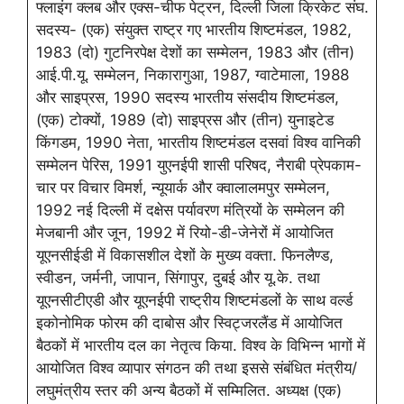
फ्लाइंग क्‍लब और एक्‍स-चीफ पेट्रन, दिल्‍ली जिला क्रिकेट संघ.
सदस्‍य- (एक) संयुक्‍त राष्‍ट्र गए भारतीय शिष्‍टमंडल, 1982,
1983 (दो) गुटनिरपेक्ष देशों का सम्‍मेलन, 1983 और (तीन)
आई.पी.यू. सम्‍मेलन, निकारागुआ, 1987, ग्‍वाटेमाला, 1988
और साइप्रस, 1990 सदस्‍य भारतीय संसदीय शिष्‍टमंडल,
(एक) टोक्‍यों, 1989 (दो) साइप्रस और (तीन) युनाइटेड
किंगडम, 1990 नेता, भारतीय शिष्‍टमंडल दसवां विश्‍व वानिकी
सम्‍मेलन पेरिस, 1991 युएनईपी शासी परिषद, नैराबी प्रेपकाम-
चार पर विचार विमर्श, न्‍यूयार्क और क्‍वालालमपुर सम्‍मेलन,
1992 नई दिल्‍ली में दक्षेस पर्यावरण मंत्रियों के सम्‍मेलन की
मेजबानी और जून, 1992 में रियो-डी-जेनेरों में आयोजित
यूएनसीईडी में विकासशील देशों के मुख्‍य वक्ता. फिनलैण्‍ड,
स्‍वीडन, जर्मनी, जापान, सिंगापुर, दुबई और यू.के. तथा
यूएनसीटीएडी और यूएनईपी राष्‍ट्रीय शिष्‍टमंडलों के साथ वर्ल्‍ड
इकोनोमिक फोरम की दाबोस और स्विट्जरलैंड में आयोजित
बैठकों में भारतीय दल का नेतृत्‍व किया. विश्‍व के विभिन्‍न भागों में
आयोजित विश्‍व व्‍यापार संगठन की तथा इससे संबंधित मंत्रीय/
लघुमंत्रीय स्‍तर की अन्‍य बैठकों में सम्मिलित. अध्‍यक्ष (एक)