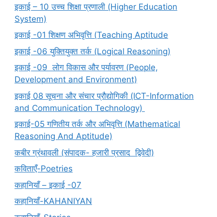
इकाई – 10 उच्च शिक्षा प्रणाली (Higher Education
System)
इकाई -01 शिक्षण अभिवृत्ति (Teaching Aptitude
इकाई -06 युक्तियुक्त तर्क (Logical Reasoning)
इकाई -09 लोग विकास और पर्यावरण (People,
Development and Environment)
इकाई 08 सूचना और संचार प्रौद्योगिकी (ICT-Information
and Communication Technology)
इकाई-05 गणितीय तर्क और अभिवृत्ति (Mathematical
Reasoning And Aptitude)
कबीर ग्रंथावली (संपादक- हजारी प्रसाद द्विवेदी)
कविताएँ-Poetries
कहानियाँ – इकाई -07
कहानियाँ-KAHANIYAN