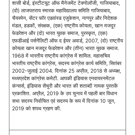
शासी बोर्ड, इंस्‍टीटयूट ऑफ मैनेजमेंट टेक्‍नोलॉजी, गाजियाबाद,
(दो) लाजपतराय स्‍मारक महाविद्यालय समिति गाजियाबाद,
चैयरमेन, सेंटर फॉर एडवांस्‍ड एजुकेशन, नागपुर और निदेशक
मंडल, हडकों, संरक्षक, (एक) राष्‍ट्रीय कोयला, खान मजदूर
फेडरेशन और (दो) भारत युवक समाज, पुरस्‍कृत, (एक)
एफडीआई पर्सनैलिटी ऑफ द ईयर अवार्ड, 2007, (दो) राष्‍ट्रीय
कोयला खान मजदूर फेडरेशन और (तीन) भारत युवक समाज.
1968 में भारतीय राष्‍ट्रीय कांग्रेस में शामिल. महासचिव
भारतीय राष्‍ट्रीय कांग्रेस, सदस्‍य कांग्रेस कार्य समिति, सितंबर
2002-जुलाई 2004. दिनांक 25 अप्रैल, 2018 से अध्‍यक्ष,
मध्‍यप्रदेश कांग्रेस कमेटी. आपकी इंडियास एनवायरनमेंटल
कंन्‍सर्स, इंडियास सेंचुरी और भारत की शताब्‍दी नामक पुस्‍तकें
प्रकाशित. अप्रैल, 2019 के उप चुनाव में पहली बार विधान
सभा सदस्य निर्वाचित एवं सदस्य के रूप में दिनांक 10 जून,
2019 को शपथ ग्रहण की.