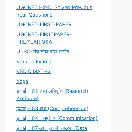
UGCNET HINDI Solved Previous
Year Questions
UGCNET-FIRST-PAPER
UGCNET-FIRSTPAPER-
PRE.YEAR.Q&A
UPSC-संघ लोक सेवा आयोग
Various Exams
VEDIC MATHS
Yoga
इकाई – 02 शोध अभिवृत्ति (Research
Aptitude)
इकाई – 03 बोध (Comprehension)
इकाई – 04 संप्रेषण (Communication)
इकाई – 07 आंकड़ों की व्याख्या (Data