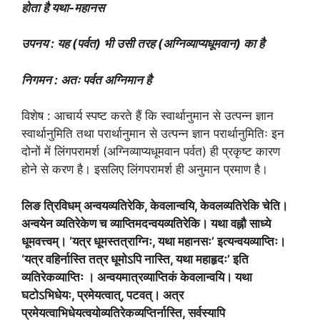
होता है यथा-महानस
उपनय : यह (पर्वत) भी उसी तरह (अग्निव्याप्यधूमवान) का है
निगमन : अतः पर्वत अग्निमान है
विशेष : आचार्य स्पष्ट करते हैं कि स्वार्थानुमान से उत्पन्न ज्ञान
स्वार्थानुमिति तथा परार्थानुमान से उत्पन्न ज्ञान परार्थानुमितिः इन
दोनों में लिंगपरामर्श (अग्निव्याप्यधूमवान पर्वत) ही प्रकृष्ट कारण
होने से करण है। इसलिए लिंगपरामर्श ही अनुमान प्रमाण है।
लिङ त्रिविधम् अन्वयव्यतिरेकि, केवलान्वयि, केवलव्यतिरेकि चेति।
अन्वयेन व्यतिरेकेण च व्याप्तिमदन्वयव्यतिरेकि। यथा वह्नौ साध्ये
धूमवत्त्वम्। ‘यत्र धूमस्तत्राग्निः, यथा महानसः’ इत्यन्वयव्याप्तिः।
‘यत्र वहिर्नास्ति तत्र धूमोऽपि नास्ति, यथा महाहृदः’ इति
व्यतिरेकव्याप्तिः । अन्वयमात्रव्याप्तिकं केवलान्वयि। यथा
घटोऽभिधेयः, प्रमेयत्वात्, पटवत्। अत्र
प्रमेयत्वाभिधेयत्वयोव्यतिरेकव्यप्तिर्नास्ति, सर्वस्यापि