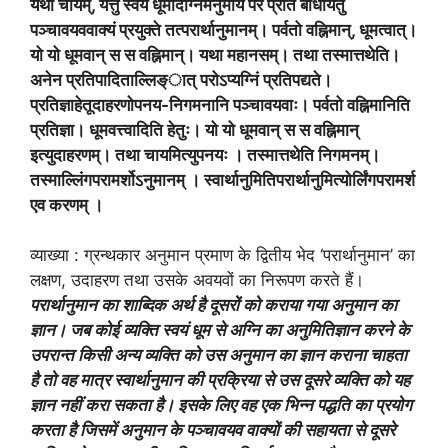
यथा चायम्, यत्तु स्वयं धूमादग्निमनुमाय परं प्रति बोधयितुं
पञ्चावयववाक्यं प्रयुक्ते तत्परार्थानुमानम्। पर्वतो वह्निमान्, धूमत्वात्।
यो यो धूमवान् स स वह्निमान्। यथा महानसम्। तथा तस्मात्तथेति।
अनेन प्रतिपादिताल्लिङ्ात् परोऽप्यग्निं प्रतिपद्यते।
प्रतिज्ञाहेतूदाहरणोपनय-निगमनानि पञ्चावयवाः। पर्वतो वह्निमानिति
प्रतिज्ञा। धूमवत्त्वादिति हेतुः। यो यो धूमवान् स स वह्निमान्
इत्युदाहरणम्। तथा चायमित्युपनयः । तस्मात्तथेति निगमनम्।
तस्माल्लिंगपरामर्शोऽनुमानम् । स्वार्थानुमितिपरार्थानुमित्योर्लिंगपरामर्श
एव करणम् ।
व्याख्या : ग्रन्थकार अनुमान प्रमाण के द्वितीय भेद ‘परार्थानुमान’ का
लक्षण, उदाहरण तथा उसके अवयवों का निरूपण करते हैं।
परार्थानुमान का शाब्दिक अर्थ है दूसरों को कराया गया अनुमान का
ज्ञान। जब कोई व्यक्ति स्वयं धूम से अग्नि का अनुमितिज्ञान करने के
उपरान्त किसी अन्य व्यक्ति को उस अनुमान का ज्ञान कराना चाहता
है तो वह मात्र स्वार्थानुमान की प्रक्रिया से उस दूसरे व्यक्ति को यह
ज्ञान नहीं करा सकता है। इसके लिए वह एक भिन्न पद्धति का प्रयोग
करता है जिसमें अनुमान के पञ्चावयव वाक्यों की सहायता से दूसरे