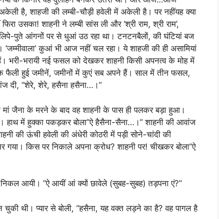
ली है, शाहजी की लम्बी-चौड़ी हवेली में अकेली है। पर नहींयह क्या
ं फिरा उसका! शाहनी ने लम्बी सांस ली और ‘श्री राम, श्री राम’,
लिपे-पुते आंगनों पर से धुआं उठ रहा था। टनटनबैलों, की घंटियां बज
। ‘जम्मीवाला’ कुआं भी आज नहीं चल रहा। ये शाहजी की ही असामियां
ी हैं। भरी-भरायी नई फसल को देखकर शाहनी किसी अपनत्व के मोह में
 फैली हुई जमीनें, जमीनों में कुएं सब अपने हैं। साल में तीन फसल,
 दी, ”शेरे, शेरे, हसैना हसैना…।”
 मां जैना के मरने के बाद वह शाहनी के पास ही पलकर बड़ा हुआ।
या। हाथ में हुक्का पकड़कर बोला”ऐ हैसैना-सैना…।” शाहनी की आवांज
नी की ऊंची हवेली की अंधेरी कोठरी में पड़ी सोने-चांदी की
 से भर गया। किस पर निकाले अपना क्रोध? शाहनी पर! चीखकर बोला”ऐ
िकल आयी। ”ऐ आयीं आं क्यों छावेले (सुबह-सुबह) तड़पना एं?”
चुकी थी। प्यार से बोली, ”हसैना, यह वक्त लड़ने का है? वह पागल है