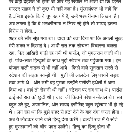
पर कहीं दहशत भी होता था और यह खयाल भी आता था कि ड्रिल
मास्टर साहब ने तो कुछ भी नहीं कहा है। मुंखालंफत भी नहीं कि
है…सिवा इसके कि वे चुप रह गये हैं, उन्हें भरथरीनामा लिखना है।
अब लगता है कि वे भरथरीनामा न लिख रहे होते तो शायद इतना
विरोध न होता…
शहर को साँप सूंघ गया था। दादा को बता दिया था कि अगली सुबह
मेरी शक्ल न दिखाई दे। आधी रात तक सोचना-विचारना चलता
रहा, फिर आखिरी गाड़ी रह गयी थी पार्सल, जो मुगलराय जाती थी।
हां, पांच-सात हिन्दुओं के साथ मुझे स्टेशन तक पहुंचाया गया। हम
बांजार वाली सड़क से भी नहीं आये। किले वाले सुनसान रास्ते से
स्टेशन की सड़क पकड़ी थी। मुंशी जी लालटेन लिए पक्की सड़क
तक आये थे। और तभी वह पुरजा उन्होंने पसीजी हथेली में थमा
दिया था। वहां तो रोशनी थी नहीं। स्टेशन पर सब साथ थे। पार्सल
ढाई बजे रात को छूटी थी। दादा जी कितने परेशान-बेहाल थे। सब
बहुत डरे हुए, अपमानित, और शायद इसीलिए बहुत खूंख्वार भी हो रहे
थे। लग रहा था कि मुझे शहर से हटा देने के बाद दंगा जरूर होगा।
अब ये लौटकर जाने वाले हिन्दू दंगा करेंगे। ढलती रात में ये सोते
हुए मुसलमानों को चीर-फाड़ डालेंगे। हिन्दू का हिन्दू होना भी