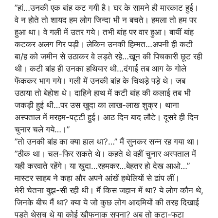
”हां…उनकी एक बांह कट गयी है। घर के सामने ही मारकाट हुई।
वे न होते तो शायद हम लोग जिन्दा भी न बचते। हमला तो हम पर
हुआ था। वे गली में उतर गये। तभी बांह पर वार हुआ। बायीं बांह
कटकर अलग गिर पड़ी। लेकिन उनकी हिम्मत…अपनी ही कटी
बा/ह को जमीन से उठाकर वे लड़ते रहे…खून की पिचकारी छूट रही
थी। कटी बांह ही उनका हथियार थी…दंगाई तब आग के गोले
फेंककर भाग गये। गली में उनकी बांह के चिथड़े पड़े थे। जब
उठाया तो बेहोश थे। दाहिने हाथ में कटी बांह की कलाई तब भी
जकड़ी हुई थी…पर उस खुदा का लाख-लाख शुक्र। थाना
अस्पताल में मरहम-पट्टी हुई। आठ दिन बाद लौटे। दूसरे ही दिन
चुनार चले गये…।”
”तो उनकी बांह का क्या हाल था?…” मैं सुनकर सन्न रह गया था।
”ठीक था। चल-फिर सकते थे। कहते थे वहीं चुनार अस्पताल में
यही करवाते रहेंगे। या खुदा…रहमकर…बेहतर हो देख आओ…”
मास्टर साहब ने कहा और अपने आंखें हथेलियों से ढांप लीं।
मेरी चेतना बुझ-सी रही थी। मैं किस जहान में था? ये लोग कौन थे,
जिनके बीच मैं था? क्या ये जो कुछ लोग आदमियों की तरह दिखाई
पड़ते थेसच थे या कोई खौफनाक सपना? अब तो कटा-फटा