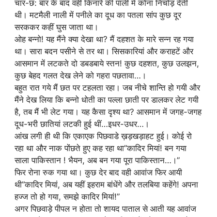
चार-छ: बार के बाद वहीं किनारे की पाली में कोना निचोड़ देती
थी। मटमैली नाली में पनीले का दूध का पतला सांप कुछ दूर
सरककर कहीं घुस जाता था।
ओह बन्नो! यह मैंने क्या देखा था? मैं दहशत के मारे सन्न रह गया
था। सारा बदन पसीने से तर था। सिसकारियां और कराहटें और
आसमान में लटकते दो डबडबाये स्तन! कुछ दहशत, कुछ उलझन,
कुछ बेहद गलत देख लेने को गहरा पछतावा…।
बहुत रात गये मैं छत पर टहलता रहा। जब नीचे शान्ति हो गयी और
मैंने देख लिया कि बन्नो धोती का पल्ला छाती पर डालकर लेट गयी
है, तब मैं भी लेट गया। यह कैसा दृश्य था? आसमान में जगह-जगह
दूध-भरी छातियां लटकी हुई थीं…इधर-उधर…।
आंख लगी ही थी कि एकाएक पिछवाडे ख़ड़खड़ाहट हुई। कोई रो
रहा था और नाक पोंछते हुए कह रहा था”कादिर मियां! बन गया
साला पाकिस्तान ! भैयन, अब बन गया पूरा पाकिस्तान…।”
फिर रोना रुक गया था। कुछ देर बाद वही आवांज फिर आयी
थी”कादिर मियां, अब यहीं इहराम बांधेंगे और तलबिया कहेंगे! अपना
हज्ज तो हो गया, समझे कादिर मियां!”
अगर पिछवाड़े पीपल न होता तो शायद पाताल से आती यह आवांज