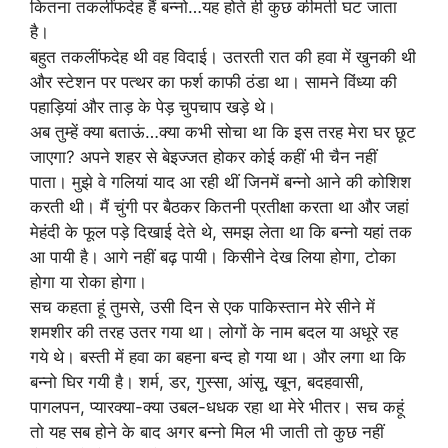
कितना तकलींफदेह हैं बन्नो…यह होते ही कुछ कीमती घट जाता
है।
बहुत तकलींफदेह थी वह विदाई। उतरती रात की हवा में खुनकी थी
और स्टेशन पर पत्थर का फर्श काफी ठंडा था। सामने विंध्या की
पहाड़ियां और ताड़ के पेड़ चुपचाप खड़े थे।
अब तुम्हें क्या बताऊं…क्या कभी सोचा था कि इस तरह मेरा घर छूट
जाएगा? अपने शहर से बेइज्जत होकर कोई कहीं भी चैन नहीं
पाता। मुझे वे गलियां याद आ रही थीं जिनमें बन्नो आने की कोशिश
करती थी। मैं चुंगी पर बैठकर कितनी प्रतीक्षा करता था और जहां
मेहंदी के फूल पड़े दिखाई देते थे, समझ लेता था कि बन्नो यहां तक
आ पायी है। आगे नहीं बढ़ पायी। किसीने देख लिया होगा, टोका
होगा या रोका होगा।
सच कहता हूं तुमसे, उसी दिन से एक पाकिस्तान मेरे सीने में
शमशीर की तरह उतर गया था। लोगों के नाम बदल या अधूरे रह
गये थे। बस्ती में हवा का बहना बन्द हो गया था। और लगा था कि
बन्नो घिर गयी है। शर्म, डर, गुस्सा, आंसू, खून, बदहवासी,
पागलपन, प्यारक्या-क्या उबल-धधक रहा था मेरे भीतर। सच कहूं
तो यह सब होने के बाद अगर बन्नो मिल भी जाती तो कुछ नहीं