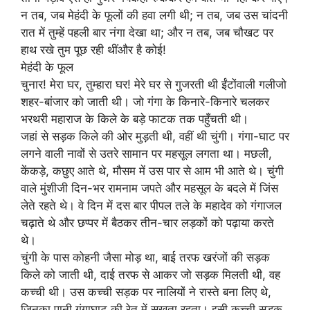
न तब, जब मेहंदी के फूलों की हवा लगी थी; न तब, जब उस चांदनी
रात में तुम्हें पहली बार नंगा देखा था; और न तब, जब चौखट पर
हाथ रखे तुम पूछ रही थींऔर है कोई!
मेहंदी के फूल
चुनार! मेरा घर, तुम्हारा घर! मेरे घर से गुजरती थी ईंटोंवाली गलीजो
शहर-बांजार को जाती थी। जो गंगा के किनारे-किनारे चलकर
भरथरी महाराज के किले के बड़े फाटक तक पहुँचती थी।
जहां से सड़क किले की ओर मुड़ती थी, वहीं थी चुंगी। गंगा-घाट पर
लगने वाली नावों से उतरे सामान पर महसूल लगता था। मछली,
केंकड़े, कछुए आते थे, मौसम में उस पार से आम भी आते थे। चुंगी
वाले मुंशीजी दिन-भर रामनाम जपते और महसूल के बदले में जिंस
लेते रहते थे। वे दिन में दस बार पीपल तले के महादेव को गंगाजल
चढ़ाते थे और छप्पर में बैठकर तीन-चार लड़कों को पढ़ाया करते
थे।
चुंगी के पास कोहनी जैसा मोड़ था, बाई तरफ खरंजों की सड़क
किले को जाती थी, दाई तरफ से आकर जो सड़क मिलती थी, वह
कच्ची थी। उस कच्ची सड़क पर नालियों ने रास्ते बना लिए थे,
जिनका पानी गंगाघाट की रेत में सूखता रहता। इसी कच्ची सड़क