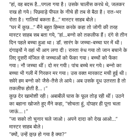
”हां, वह बदरू है…पगला गया है। उसके चालीस करधे थे, जलकर
राख हो गये। पिछवाड़े पीपल के नीचे ही तब से बैठा है। रात-भर
रोता है। गालियां बकता है…” मास्टर साहब बोले।
”घर में कुछ…” मैंने बहुत हिम्मत करके कहा तो जोगी की तरह
मास्टर साहब सब बता गये, ”हां…बन्नो को तकलीफ हैं। दंगे से तीन
दिन पहले बच्चा हुआ था। डॉ. सारंग के जच्चा-बच्चा घर में थी।
दंगाइयों ने वहां भी आग लगा दी। रास्ता रुंध गया तो जान बचाने के
लिए दूसरी मंजिल से जच्चाओं को फेंका गया। बच्चों को फेंका
गया। नौ जच्चा थीं। दो मर गयी। पांच बच्चे मर गये। बन्नो का
बच्चा भी गली में गिरकर मर गया। उस वक्त मारकाट मची हुई थी।
सवेरे हम बन्नो को जैसे-तैसे ले आये। अब उसके दूध उतरता है तो
तकलीफ होती है…।”
कुछ देर खामोशी रही। अबाबीलें घास के फूल तोड़ रही थीं। उठने
का बहाना खोजते हुए मैंने कहा, ”सोचता हूं, दोपहर ही पूना चला
जाऊं…।”
”जा सको तो चुनार चले जाओ। अपने दादा को देख आओ…”
मास्टर साहब बोले।
”क्यों, उन्हें कुछ हो गया है क्या?”