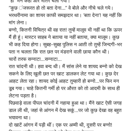
”हां” मैंने कहा और भीतर चला गया।
”कुछ ंजरूरत हो तो बता देना…” वे बोले और नीचे चले गये।
भरथरीनामा का शायर काफी समझदार था। ‘बता देना’! यह नहीं कि
मांग लेना।
बन्नो, कितनी विचित्र थी वह रात! तुम्हें मालूम भी नहीं था कि ऊपर
मैं ही हूं। मास्टर साहब ने बताया या नहीं बताया, क्या मालूम। कुछ
भी कह दिया होगा। सुबह-सुबह पुलिस न आती तो तुम्हें जिन्दगी-भर
पता न चलता कि रात छत पर मंडराने वाली छाया कौन थी।
चारों तरफ सन्नाटा…सन्नाटा…
रात चांदनी थी। हवा बन्द थी। मैं सांस लेने या शायद बन्नो को देख
सकने के लिए खुली छत पर खाट डालकर लेट गया था। कुछ देर
आहट लेता रहा। शायद कोई आहट तुम्हारी हो बन्नो…पर फिर मन
डूब गया। चाहे कितनी गर्मी हो पर औरत को तो आदमी के साथ ही
लेटना पड़ता है।
पिछवाड़े वाला पीपल चांदनी में नहाया हुआ था। मैंने खाट ऐसी जगह
डाल ली थी, जहां से आंगन में देख सकूं…पर जो कुछ देखा वह बहुत
भयावना था।
दो खाटें आंगन में पड़ी थीं। एक पर अम्मी थी, दूसरी पर बन्नो!