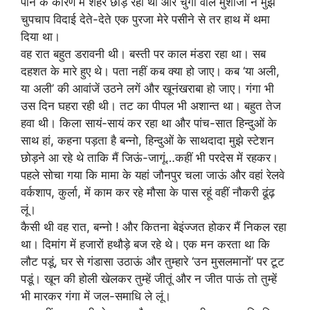
पाने के कारण मैं शहर छोड़ रहा था और चुंगी वाले मुंशीजी ने मुझे
चुपचाप विदाई देते-देते एक पुरजा मेरे पसीने से तर हाथ में थमा
दिया था।
वह रात बहुत डरावनी थी। बस्ती पर काल मंडरा रहा था। सब
दहशत के मारे हुए थे। पता नहीं कब क्या हो जाए। कब ‘या अली,
या अली’ की आवांजें उठने लगें और खूनंखराबा हो जाए। गंगा भी
उस दिन घहरा रही थी। तट का पीपल भी अशान्त था। बहुत तेज
हवा थी। किला सायं-सायं कर रहा था और पांच-सात हिन्दुओं के
साथ हां, कहना पड़ता है बन्नो, हिन्दुओं के साथदादा मुझे स्टेशन
छोड़ने आ रहे थे ताकि मैं जिऊं-जागूं…कहीं भी परदेस में रहकर।
पहले सोचा गया कि मामा के यहां जौनपुर चला जाऊं और वहां रेलवे
वर्कशाप, कुर्ला, में काम कर रहे मौसा के पास रहूं वहीं नौकरी ढूंढ़
लूं।
कैसी थी वह रात, बन्नो ! और कितना बेइंज्जत होकर मैं निकल रहा
था। दिमांग में हजारों हथौड़े बज रहे थे। एक मन करता था कि
लौट पडूं, घर से गंडासा उठाऊं और तुम्हारे ‘उन मुसलमानों’ पर टूट
पडूं। खून की होली खेलकर तुम्हें जीतूं और न जीत पाऊं तो तुम्हें
भी मारकर गंगा में जल-समाधि ले लूं।