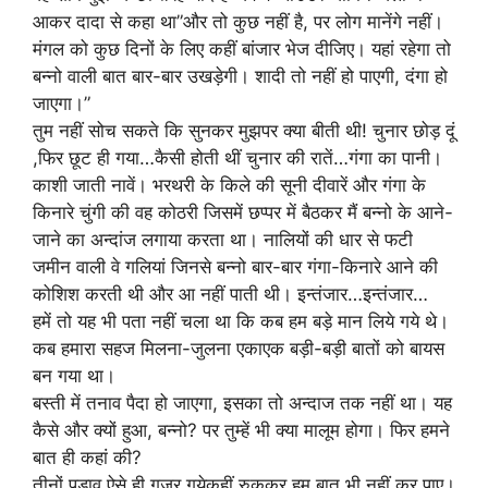
आकर दादा से कहा था”और तो कुछ नहीं है, पर लोग मानेंगे नहीं।
मंगल को कुछ दिनों के लिए कहीं बांजार भेज दीजिए। यहां रहेगा तो
बन्नो वाली बात बार-बार उखड़ेगी। शादी तो नहीं हो पाएगी, दंगा हो
जाएगा।”
तुम नहीं सोच सकते कि सुनकर मुझपर क्या बीती थी! चुनार छोड़ दूं
,फिर छूट ही गया…कैसी होती थीं चुनार की रातें…गंगा का पानी।
काशी जाती नावें। भरथरी के किले की सूनी दीवारें और गंगा के
किनारे चुंगी की वह कोठरी जिसमें छप्पर में बैठकर मैं बन्नो के आने-
जाने का अन्दांज लगाया करता था। नालियों की धार से फटी
जमीन वाली वे गलियां जिनसे बन्नो बार-बार गंगा-किनारे आने की
कोशिश करती थी और आ नहीं पाती थी। इन्तंजार…इन्तंजार…
हमें तो यह भी पता नहीं चला था कि कब हम बड़े मान लिये गये थे।
कब हमारा सहज मिलना-जुलना एकाएक बड़ी-बड़ी बातों को बायस
बन गया था।
बस्ती में तनाव पैदा हो जाएगा, इसका तो अन्दाज तक नहीं था। यह
कैसे और क्यों हुआ, बन्नो? पर तुम्हें भी क्या मालूम होगा। फिर हमने
बात ही कहां की?
तीनों पड़ाव ऐसे ही गुजर गयेकहीं रुककर हम बात भी नहीं कर पाए।