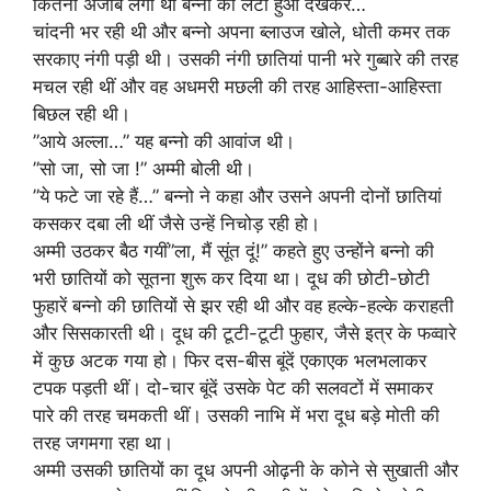
कितना अजीब लगा था बन्नो को लेटा हुआ देखकर…
चांदनी भर रही थी और बन्नो अपना ब्लाउज खोले, धोती कमर तक
सरकाए नंगी पड़ी थी। उसकी नंगी छातियां पानी भरे गुब्बारे की तरह
मचल रही थीं और वह अधमरी मछली की तरह आहिस्ता-आहिस्ता
बिछल रही थी।
”आये अल्ला…” यह बन्नो की आवांज थी।
”सो जा, सो जा !” अम्मी बोली थी।
”ये फटे जा रहे हैं…” बन्नो ने कहा और उसने अपनी दोनों छातियां
कसकर दबा ली थीं जैसे उन्हें निचोड़ रही हो।
अम्मी उठकर बैठ गयीं”ला, मैं सूंत दूं!” कहते हुए उन्होंने बन्नो की
भरी छातियों को सूतना शुरू कर दिया था। दूध की छोटी-छोटी
फुहारें बन्नो की छातियों से झर रही थी और वह हल्के-हल्के कराहती
और सिसकारती थी। दूध की टूटी-टूटी फुहार, जैसे इत्र के फव्वारे
में कुछ अटक गया हो। फिर दस-बीस बूंदें एकाएक भलभलाकर
टपक पड़ती थीं। दो-चार बूंदें उसके पेट की सलवटों में समाकर
पारे की तरह चमकती थीं। उसकी नाभि में भरा दूध बड़े मोती की
तरह जगमगा रहा था।
अम्मी उसकी छातियों का दूध अपनी ओढ़नी के कोने से सुखाती और