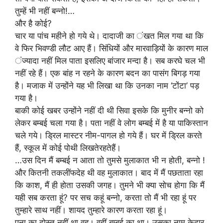
तुम्हें भी नहीं बन्नो!…
और है कोई?
चार या पांच महीने हो गये थे। दादाजी का ंखत मिल गया था कि
वे फिर भिवण्डी लौट आए हैं। सिंधियों और मारवाड़ियों के कारण माल
ंज्यादा नहीं मिल पाता इसलिए बांजार मन्दा है। सब करघे चल भी
नहीं रहे हैं। एक बांह न रहने के कारण बदन का पासंग बिगड़ गया
है। मजाक में उन्होंने यह भी लिखा था कि उनका नाम ‘टोंटा’ पड़
गया है।
बाकी कोई खबर उन्होंने नहीं दी थी सिवा इसके कि मुनीर बन्नो को
लेकर बम्बई चला गया है। पता नहीं वे लोग बम्बई में है या पाकिस्तान
चले गये। ड्रिल मास्टर नीम-पागल हो गये हैं। घर में ड्रिल करते
हैं, स्कूल में कोई पोथी लिखतेरहतेहैं।
…उस दिन मैं बम्बई न आता तो तुमसे मुलाकात भी न होती, बन्नो !
और कितनी तकलींफदेह थी वह मुलाकात। बाद में मैं पछताता रहा
कि काश, मैं ही होता उसकी जगह। तुमने भी क्या सोच होगा कि मैं
यही सब करता हूं? पर सच कहूं बन्नो, करता तो मैं भी रहा हूं पर
तुम्हारे साथ नहीं। शायद तुम्हारे कारण करता रहा हूं।
पूना का दोस्त नहीं था वह। वहीं बम्बई का था। उसका नाम केदार