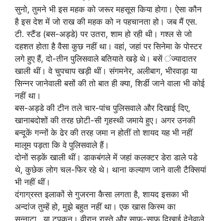
सुनो, तुमने भी इस महक को जरूर महसूस किया होगा। ऐसा कौन
है इस देश में जो राख की महक को न पहचानता हो। जब मैं एस.
टी. स्टैंड (बस-अड्डे) पर उतरा, शाम हो रही थी। गश्ल से जो
दहशत होता है वैसा कुछ नहीं था। वहां, जहां पर सिनेमा के पोस्टर
लगे हुए हैं, दो-तीन पुलिसवाले बतियाते खड़े थे। बसें ंज्यादातर
खाली थीं। वे चुपचाप खड़ी थीं। संगमनेर, अलीबाग, भीरवाड़ा या
सिन्नर जानेवाली बसों की तो बात ही क्या, शिर्डी जाने वाला भी कोई
नहीं था।
बस-अड्डे की टीन तले चार-पांच पुलिसवाले और दिखाई दिए,
खानाबदोशों की तरह छोटी-सी गृहस्थी जमाये हुए। अगर उनकी
बन्दूकें गन्नों के ढेर की तरह जमा न होतीं तो शायद यह भी नहीं
मालूम पड़ता कि वे पुलिसवाले हैं।
दोनों सड़कें खाली थीं। डाकबंगले में जहां कलक्टर डेरा डाले पडे
थे, कुछेक लोग चल-फिर रहे थे। थाना कल्याण जाने वाली टैक्सियां
भी नहीं थीं।
दंगाग्रस्त इलाकों से गुजरना कैसा लगता है, शायद इसका भी
अन्दांज तुम्हें हो, मुझे बहुत नहीं था। एक खास किस्म का
सन्नाटा…या टपकन। वीरान रास्ते और साफ-साफ दिखाई देनेवाले