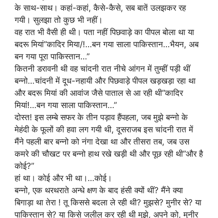
के साथ-साथ। कहां-कहां, कैसे-कैसे, सब बातें उलझकर रह
गयी। सुलझा तो कुछ भी नहीं।
वह रात भी वैसी ही थी। पता नहीं पिछवाड़े का पीपल बोला था या
बदरू मियां”कादिर मिया/!…बन गया साला पाकिस्तान…भैयन, अब
बन गया पूरा पाकिस्तान…”
कितनी डरावनी थी वह चांदनी रात नीचे आंगन में तुम्हीं पड़ी थीं
बन्नो…चांदनी में दूध-नहायी और पिछवाड़े पीपल खड़खड़ा रहा था
और बदरू मियां की आवांज जैसे पाताल से आ रही थी”कादिर
मियां!…बन गया साला पाकिस्तान…”
दोस्त! इस लम्बे सफर के तीन पड़ाव हैंपहला, जब मुझे बन्नो के
मेहंदी के फूलों की हवा लग गयी थी, दूसराजब इस चांदनी रात में
मैंने पहली बार बन्नो को नंगा देखा था और तीसरा तब, जब उस
कमरे की चौखट पर बन्नो हाथ रखे खड़ी थी और पूछ रही थी”और है
कोई?”
हां था। कोई और भी था।…कोई।
बन्नो, एक थरथराते अन्धे क्षण के बाद हंसी क्यों थीं? मैंने क्या
बिगाड़ा था तेरा ! तू किससे बदला ले रही थी? मुझसे? मुनीर से? या
पाकिस्तान से? या किसे जलील कर रही थी मुझे, अपने को, मुनीर