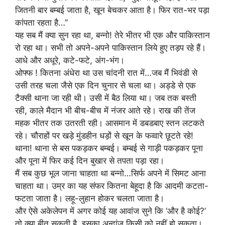
जितनी बार बम्बई जाता है, खून बेचकर आता है। फिर रात-भर पड़ा
कांपता रहता है…”
यह सब मैं क्या सुन रहा था, बन्नो! तेरे भीतर भी एक और पाकिस्तान
रो रहा था। सभी तो अपने-अपने पाकिस्तान लिये हुए तड़प रहे हैं।
आधे और अधूरे, कटे-फटे, अंग-भंग।
ओफ्फ ! कितना अंधेरा था उस चांदनी रात में…जब मैं भिवंडी से
उसी तरह चला जैसे एक दिन चुनार से चला था। अड्डे से एक
टैक्सी थाना जा रही थी। उसी में बैठ लिया था। जब तक बस्ती
रही, काले मैदान भी बीच-बीच में नंजर आते रहे। राख की तेंज
महक भीतर तक उतरती रही। आसमान में डबडबाए स्तन लटकते
रहे। चौराहों पर खड़े मुंडहीन धड़ों से खून के फव्वारे छूटते रहे!
थाना! थाना से बस पकड़कर बम्बई। बम्बई से गाड़ी पकड़कर पूना
और पूना में फिर कई दिन बुखार से तपता पड़ा रहा।
मैं सब कुछ भूल जाना चाहता था बन्नो…सिर्फ अपने में सिमट आना
चाहता था। उम्र का यह संफर कितना बेहूदा है कि आदमी कटता-
फटता जाता है। लहू-लुहान होकर चलता जाता है।
और ऐसे अकेलेपन में अगर कोई यह आवांज सुने कि ‘और है कोई?’
तो क्या बीत सकती है, इसका अन्दांज किसी को नहीं हो सकता।