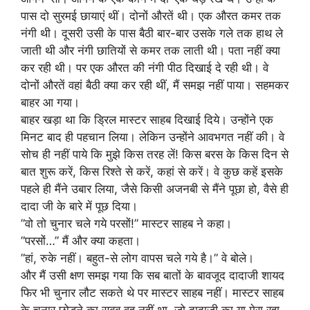
पास दो सुरमई छायाएं थीं। दोनों औरतें थी। एक औरत कमर तक
नंगी थी। दूसरी उसी के पास बैठी बार-बार उसके गले तक हाथ ले
जाती थी और नंगी छातियों से कमर तक लाती थी। पता नहीं क्या
कर रही थी। पर एक औरत की नंगी पीठ दिखाई दे रही थी। वे
दोनों औरतें वहां बैठी क्या कर रही थीं, मैं समझ नहीं पाया। सहमकर
बाहर आ गया।
बाहर खड़ा था कि ड्रिल मास्टर साहब दिखाई दिये। उन्होंने एक
मिनट बाद ही पहचान लिया। लेकिन उन्होंने आवभगत नहीं की। वे
सोच ही नहीं पाये कि मुझे किस तरह लें! किस बरस के किस दिन से
बात शुरू करें, किस रिश्ते से करें, कहां से करें। वे कुछ कहें इसके
पहले ही मैंने उबार लिया, जैसे किसी अजनबी से मैंने पूछा हो, वैसे ही
दादा जी के बारे में पूछ दिया।
”वो तो चुनार चले गये परसों!” मास्टर साहब ने कहा।
”परसों…” मैं और क्या कहता।
”हां, रुके नहीं। बहुत-से लोग वापस चले गये है।” वे बोले।
और मैं उसी क्षण समझ गया कि सब बातों के बावजूद दादाजी शायद
फिर भी चुनार लौट सकते थे पर मास्टर साहब नहीं। मास्टर साहब
के चुनार छोड़ने का सबब वह नहीं था, जो दादाजी का या मेरा रहा