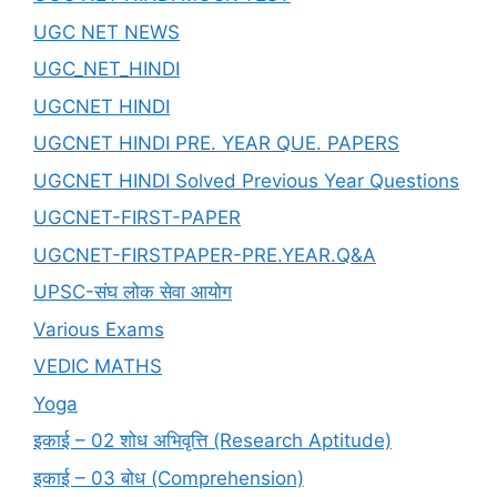
UGC NET NEWS
UGC_NET_HINDI
UGCNET HINDI
UGCNET HINDI PRE. YEAR QUE. PAPERS
UGCNET HINDI Solved Previous Year Questions
UGCNET-FIRST-PAPER
UGCNET-FIRSTPAPER-PRE.YEAR.Q&A
UPSC-संघ लोक सेवा आयोग
Various Exams
VEDIC MATHS
Yoga
इकाई – 02 शोध अभिवृत्ति (Research Aptitude)
इकाई – 03 बोध (Comprehension)