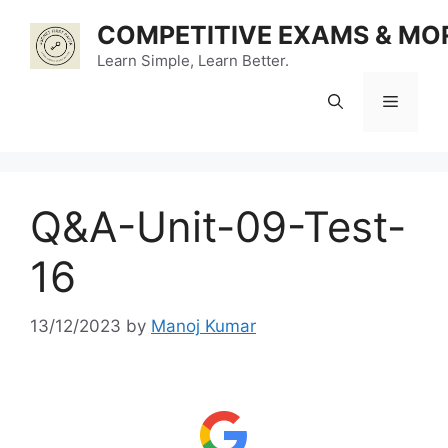
Skip
COMPETITIVE EXAMS & MO
to
content
Learn Simple, Learn Better.
Menu
Q&A-Unit-09-Test-
16
13/12/2023
by
Manoj Kumar