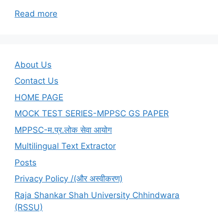
:
Read more
List
of
CMs
of
About Us
Madhya
Contact Us
Pradesh
HOME PAGE
MOCK TEST SERIES-MPPSC GS PAPER
MPPSC-म.प्र.लोक सेवा आयोग
Multilingual Text Extractor
Posts
Privacy Policy /(और अस्वीकरण)
Raja Shankar Shah University Chhindwara
(RSSU)