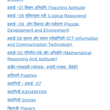
इकाई -01 शिक्षण अभिवृत्ति (Teaching Aptitude
इकाई -06 युक्तियुक्त तर्क (Logical Reasoning)
इकाई -09 लोग विकास और पर्यावरण (People,
Development and Environment)
इकाई 08 सूचना और संचार प्रौद्योगिकी (ICT-Information
and Communication Technology)
इकाई-05 गणितीय तर्क और अभिवृत्ति (Mathematical
Reasoning And Aptitude)
कबीर ग्रंथावली (संपादक- हजारी प्रसाद द्विवेदी)
कविताएँ-Poetries
कहानियाँ – इकाई -07
कहानियाँ-KAHANIYAN
कहानियाँ-Stories
खिलाड़ी-Players