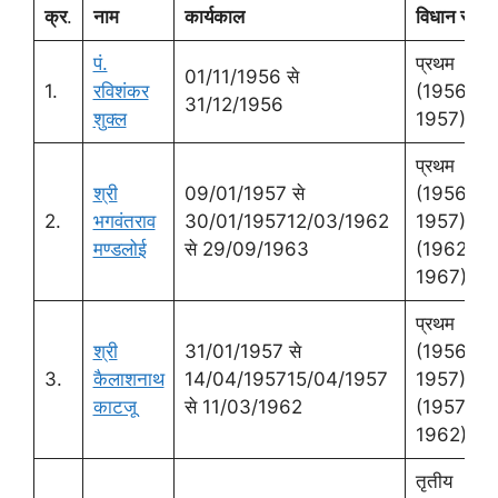
क्र
.
नाम
कार्यकाल
विधान सभा
पं.
प्रथम
01/11/1956 से
1.
रविशंकर
(1956-
31/12/1956
शुक्‍ल
1957)
प्रथम
श्री
09/01/1957 से
(1956-
2.
भगवंतराव
30/01/195712/03/1962
1957)तृती
मण्‍डलोई
से 29/09/1963
(1962-
1967)
प्रथम
श्री
31/01/1957 से
(1956-
3.
कैलाशनाथ
14/04/195715/04/1957
1957)द्विती
काटजू
से 11/03/1962
(1957-
1962)
तृतीय